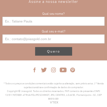
Assine a nossa newsletter
Qual seu nome?
Qual seu e-mail?
Quero
* Todos os preços e condições comerciais estão sujeitos a alteração, sem prévio aviso. | * Venda
sujeitas à análise e confirmação de dados do comprador.
Copyright © Joiasgold. Todos os direitos reservados. FKF comercio de presentes CNPJ
13.511.907/0001-67 RUA FELIPE SCHMIDT, 390, CENTRO, LOJA 50 , Florianópolis - SC, CEP
88010-001
VTEX