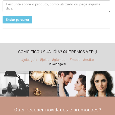
Enviar pergunta
COMO FICOU SUA JÓIA? QUEREMOS VER ;)
#joiasgold
#joias
#glamour
#moda
#estilo
@Joiasgold
Quer receber novidades e promoções?