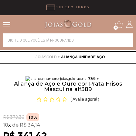
10X SEM JUROS
0
Alianças
ALIANÇA UNIDADE AÇO
Anéis
Brincos
Aliança de Aço e Ouro cor Prata Frisos
Masculina alf389
Correntes
Avalie agora!
(
)
Gargantilhas
R$ 379,36
10%
10
x
R$ 34,14
R$ 341,42
Pingentes