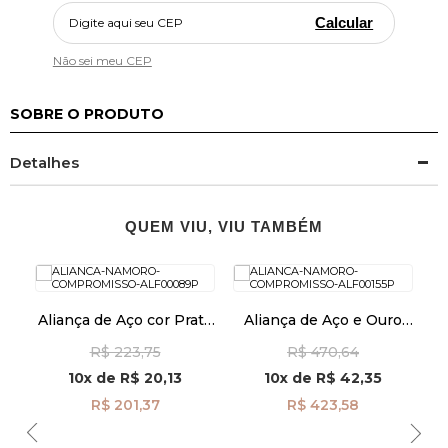
Calcular
Não sei meu CEP
SOBRE O PRODUTO
Detalhes
QUEM VIU, VIU TAMBÉM
o
Aliança de Aço cor Prata
Aliança de Aço e Ouro
a
Feminina com Zircônia
cor Prata Reta alf096-1d
R$ 223,75
R$ 470,64
-1
alf401
10x
de
R$ 20,13
10x
de
R$ 42,35
R$ 201,37
R$ 423,58