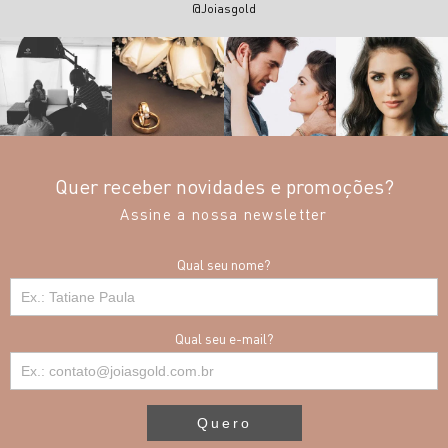
@Joiasgold
Quer receber novidades e promoções?
Assine a nossa newsletter
Qual seu nome?
Qual seu e-mail?
Quero