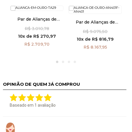
Par de Alianças de
P
Par de Alianças de
Casamento em Ouro 18K
ir
Casamento Ouro 18K
R$ 3.010,78
2,9mm ta29
R$ 9.075,50
Semi Anatômica 4,0mm
10x
de
R$ 270,97
al40034
10x
de
R$ 816,79
R$ 2.709,70
R$ 8.167,95
OPINIÃO DE QUEM JÁ COMPROU
Baseado em
1
avaliação