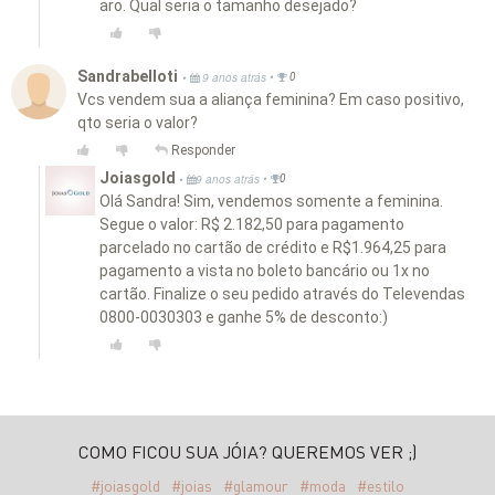
aro. Qual seria o tamanho desejado?
Sandrabelloti
•
•
9 anos atrás
0
Vcs vendem sua a aliança feminina? Em caso positivo,
qto seria o valor?
Responder
Joiasgold
•
•
9 anos atrás
0
Olá Sandra! Sim, vendemos somente a feminina.
Segue o valor: R$ 2.182,50 para pagamento
parcelado no cartão de crédito e R$1.964,25 para
pagamento a vista no boleto bancário ou 1x no
cartão. Finalize o seu pedido através do Televendas
0800-0030303 e ganhe 5% de desconto:)
COMO FICOU SUA JÓIA? QUEREMOS VER ;)
#joiasgold
#joias
#glamour
#moda
#estilo