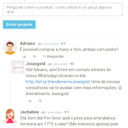
Enviar pergunta
Adriano
•
•
2 anos atrás
0
É possivel comprar a masc e fem, ambas com pedra?
Responder
Joiasgold
•
•
2 anos atrás
0
Olá! Adriano, sim! Entre em contato através do
nosso WhatsApp clicando no link
http://bit.ly/AtendimentoJoiasgold.
Uma de nossas
consultoras vai te auxiliar com mais informações. 😉
Atendimento Joiasgold
Jacheline
•
•
8 anos atrás
0
Olá, bom dia! Por favor, qual o peso para uma aliança
feminina aro 17? E o valor? (Me interesso apenas pelo