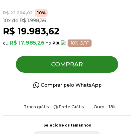
R$ 22.204,02
10%
Pulseiras
10
R$ 1.998,36
R$ 19.983,62
Piercing
R$ 17.985,26
PIX
10% OFF
Pedras Preciosas
COMPRAR
Presente
Comprar pelo WhatsApp
OFERTAS
Troca grátis
Frete Grátis
Ouro - 18k
Selecione os tamanhos