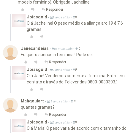
modelo feminino). Obrigada Jacheline.
Responder
Joiasgold
•
•
8 anos atrás
0
Olá Jacheline! O peso médio da aliança aro 19 é 7,6
gramas.
Janecandeias
•
•
9 anos atrás
0
Eu quero apenas a feminina ! Pode ser
Responder
Joiasgold
•
•
9 anos atrás
0
Olá Jane! Vendemos somente a feminina. Entre em
contato através do Televendas 0800-0030303:)
Mahgoulart
•
•
9 anos atrás
0
quantas gramas?
Responder
Joiasgold
•
•
9 anos atrás
0
Olá Maria! O peso varia de acordo com o tamanho do