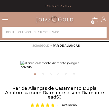
10X SEM JUROS
0
Alianças
PAR DE ALIANÇAS
Anéis
Brincos
Correntes
Par de Alianças de Casamento Dupla
Anatômica com Diamante e sem Diamante
Gargantilhas
ead50
1 Avaliação
(
)
Pingentes