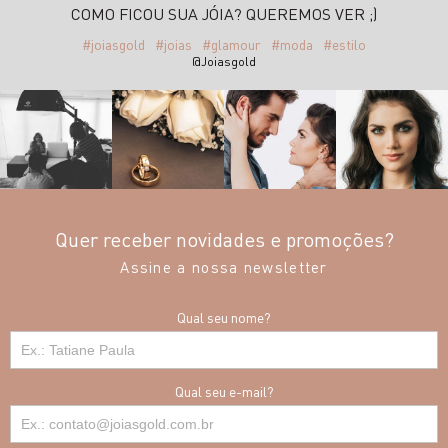
COMO FICOU SUA JÓIA? QUEREMOS VER ;)
#joiasgold
#joias
#glamour
#moda
#estilo
@Joiasgold
Quer receber novidades e promoções?
Assine a nossa newsletter
Qual seu nome?
Qual seu e-mail?