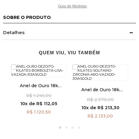
Guia de Medidas
SOBRE O PRODUTO
Detalhes
QUEM VIU, VIU TAMBÉM
Anel de Ouro 18k
A
Anel de Ouro 18k
te
Borboleta Lisa Vazada
c
Solitário com Zircônia
R$ 1.245,00
an41877
R$ 2.370,00
Aro Vazado an41962
10x
de
R$ 112,05
10x
de
R$ 213,30
R$ 1.120,50
R$ 2.133,00