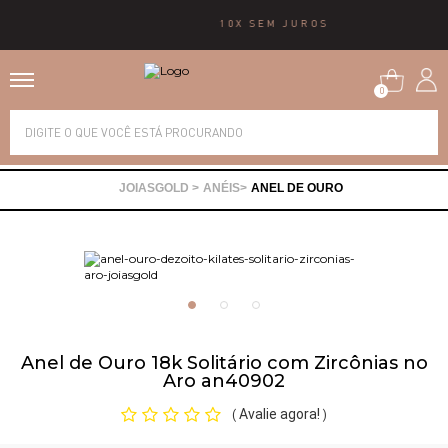
10X SEM JUROS
0
Alianças
ANÉIS
ANEL DE OURO
Anéis
Brincos
Correntes
Anel de Ouro 18k Solitário com Zircônias no
Aro an40902
Gargantilhas
Avalie agora!
(
)
Pingentes