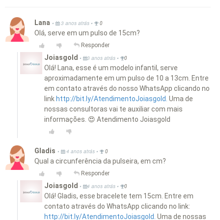
Lana
•
•
3 anos atrás
0
Olá, serve em um pulso de 15cm?
Responder
Joiasgold
•
•
3 anos atrás
0
Olá! Lana, esse é um modelo infantil, serve
aproximadamente em um pulso de 10 a 13cm. Entre
em contato através do nosso WhatsApp clicando no
link
http://bit.ly/AtendimentoJoiasgold.
Uma de
nossas consultoras vai te auxiliar com mais
informações. 😍 Atendimento Joiasgold
Gladis
•
•
4 anos atrás
0
Qual a circunferência da pulseira, em cm?
Responder
Joiasgold
•
•
4 anos atrás
0
Olá! Gladis, esse bracelete tem 15cm. Entre em
contato através do WhatsApp clicando no link:
http://bit.ly/AtendimentoJoiasgold.
Uma de nossas