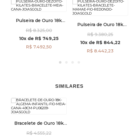
k
Pulseira de Ouro 18k
Pulseira de Ouro 18k
Bracelete Fio Meia Cana
La
Bracelete Mamãe Fio
R$ 8.325,00
pu07336
R$ 9.380,25
Redondo pu03732
10x
de
R$ 749,25
10x
de
R$ 844,22
R$ 7.492,50
R$ 8.442,23
SIMILARES
Bracelete de Ouro 18k
Algema Infantil Fio Meia
R$ 4.555,22
Cana 4,9cm pu06209