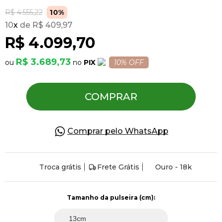
R$ 4.555,22
10%
10
x
R$ 409,97
Pulseiras
R$ 4.099,70
Piercing
R$ 3.689,73
PIX
10% OFF
Pedras Preciosas
COMPRAR
Presente
Comprar pelo WhatsApp
OFERTAS
Troca grátis
Frete Grátis
Ouro - 18k