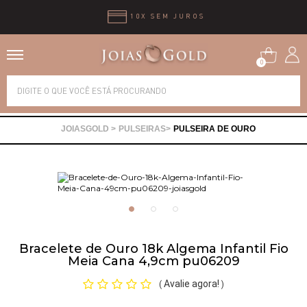
10X SEM JUROS
0
Alianças
PULSEIRAS
PULSEIRA DE OURO
Anéis
Brincos
Correntes
Bracelete de Ouro 18k Algema Infantil Fio
Meia Cana 4,9cm pu06209
Gargantilhas
Avalie agora!
(
)
Pingentes