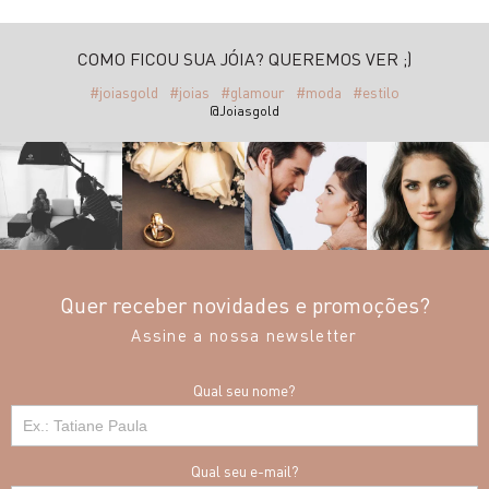
COMO FICOU SUA JÓIA? QUEREMOS VER ;)
#joiasgold
#joias
#glamour
#moda
#estilo
@Joiasgold
Quer receber novidades e promoções?
Assine a nossa newsletter
Qual seu nome?
Qual seu e-mail?