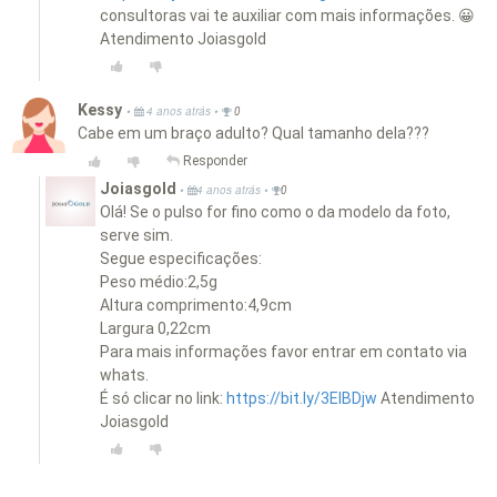
consultoras vai te auxiliar com mais informações. 😀
Atendimento Joiasgold
Kessy
•
•
4 anos atrás
0
Cabe em um braço adulto? Qual tamanho dela???
Responder
Joiasgold
•
•
4 anos atrás
0
Olá! Se o pulso for fino como o da modelo da foto,
serve sim.
Segue especificações:
Peso médio:2,5g
Altura comprimento:4,9cm
Largura 0,22cm
Para mais informações favor entrar em contato via
whats.
É só clicar no link:
https://bit.ly/3EIBDjw
Atendimento
Joiasgold