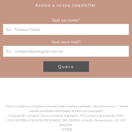
Assine a nossa newsletter
Qual seu nome?
Qual seu e-mail?
Quero
* Todos os preços e condições comerciais estão sujeitos a alteração, sem prévio aviso. | * Venda
sujeitas à análise e confirmação de dados do comprador.
Copyright © Joiasgold. Todos os direitos reservados. FKF comercio de presentes CNPJ
13.511.907/0001-67 RUA FELIPE SCHMIDT, 390, CENTRO, LOJA 50 , Florianópolis - SC, CEP
88010-001
VTEX