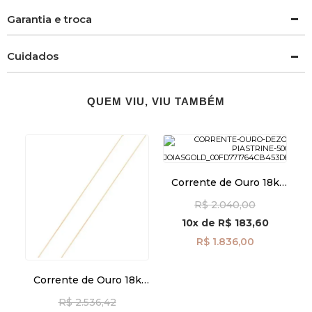
Garantia e troca
Cuidados
QUEM VIU, VIU TAMBÉM
Corrente de Ouro 18k
Piastrine de 1,30mm
R$ 2.040,00
com 50cm co04968
10x
de
R$ 183,60
R$ 1.836,00
Corrente de Ouro 18k
Veneziana de 0,5mm
R$ 2.536,42
com 45cm co04809