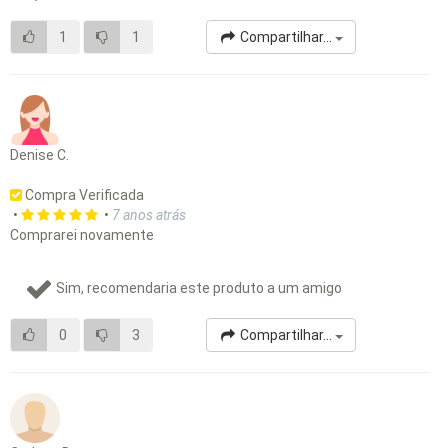
1
1
Compartilhar...
Denise C.
Compra Verificada
•
•
7 anos atrás
Comprarei novamente
Sim, recomendaria este produto a um amigo
0
3
Compartilhar...