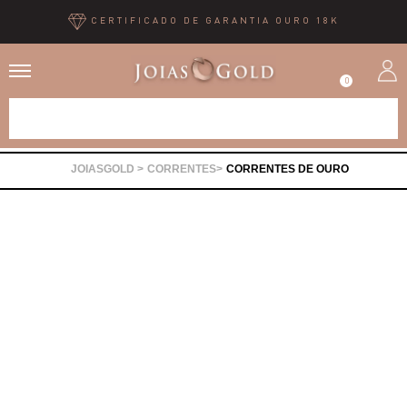
CERTIFICADO DE GARANTIA OURO 18K
0
Alianças
CORRENTES
CORRENTES DE OURO
Anéis
Brincos
Correntes
Gargantilhas
Pingentes