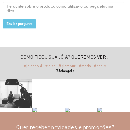
Enviar pergunta
COMO FICOU SUA JÓIA? QUEREMOS VER ;)
#joiasgold
#joias
#glamour
#moda
#estilo
@Joiasgold
Quer receber novidades e promoções?