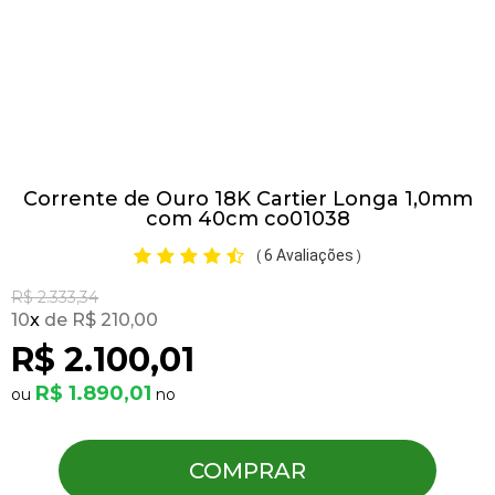
Pulseiras
Piercing
Corrente de Ouro 18K Cartier Longa 1,0mm
Pedras Preciosas
com 40cm co01038
6 Avaliações
(
)
Presente
R$ 2.333,34
10
x
R$ 210,00
OFERTAS
R$ 2.100,01
R$ 1.890,01
COMPRAR