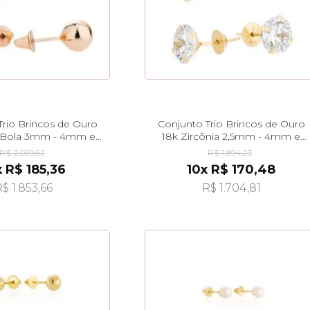
Trio Brincos de Ouro
Conjunto Trio Brincos de Ouro
 Bola 3mm - 4mm e
18k Zircônia 2,5mm - 4mm e
mm br25941
6mm br25939
R$ 2.059,62
R$ 1.894,23
x R$ 185,36
10x R$ 170,48
$ 1.853,66
R$ 1.704,81