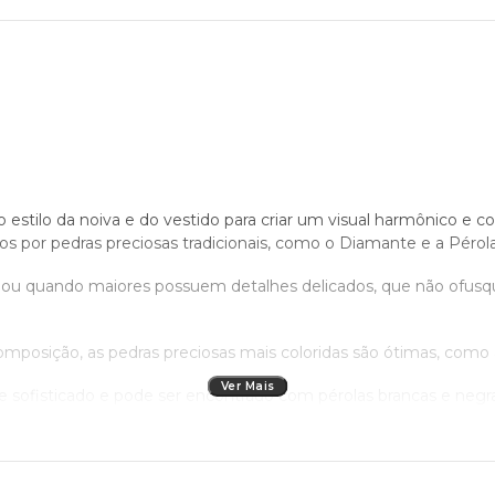
 estilo da noiva e do vestido para criar um visual harmônico e 
s por pedras preciosas tradicionais, como o Diamante e a Pérola 
 ou quando maiores possuem detalhes delicados, que não ofusq
posição, as pedras preciosas mais coloridas são ótimas, como a 
Ver Mais
 sofisticado e pode ser encontrado com pérolas brancas e neg
IÃO