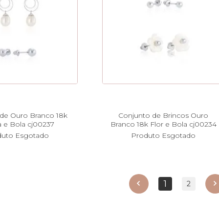
de Ouro Branco 18k
Conjunto de Brincos Ouro
a e Bola cj00237
Branco 18k Flor e Bola cj00234
duto Esgotado
Produto Esgotado
1
anterior
2
próx