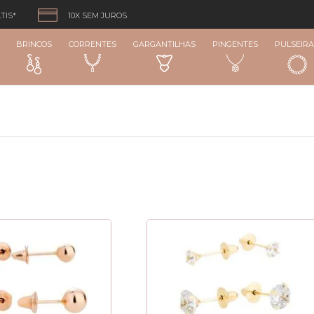
TIS*
10X SEM JUROS
BRINCOS
CORRENTES
GARGANTILHAS
PINGENTES
PULSEIRA