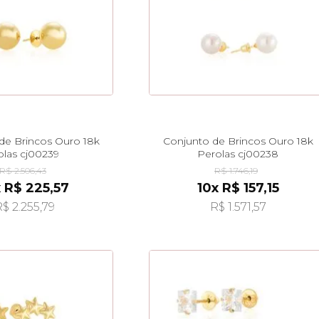
de Brincos Ouro 18k
Conjunto de Brincos Ouro 18k
olas cj00239
Perolas cj00238
R$ 2.506,43
R$ 1.746,19
x R$ 225,57
10x R$ 157,15
$ 2.255,79
R$ 1.571,57