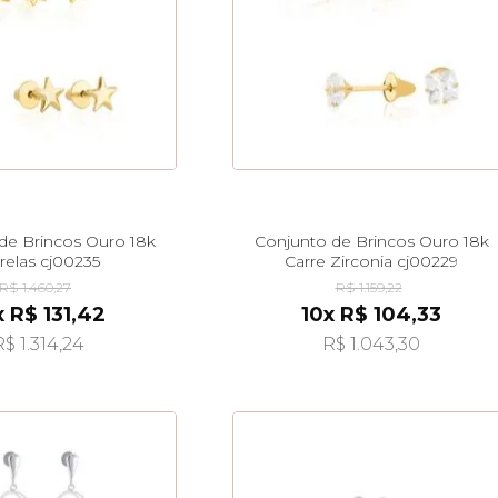
de Brincos Ouro 18k
Conjunto de Brincos Ouro 18k
relas cj00235
Carre Zirconia cj00229
R$ 1.460,27
R$ 1.159,22
x R$ 131,42
10x R$ 104,33
R$ 1.314,24
R$ 1.043,30