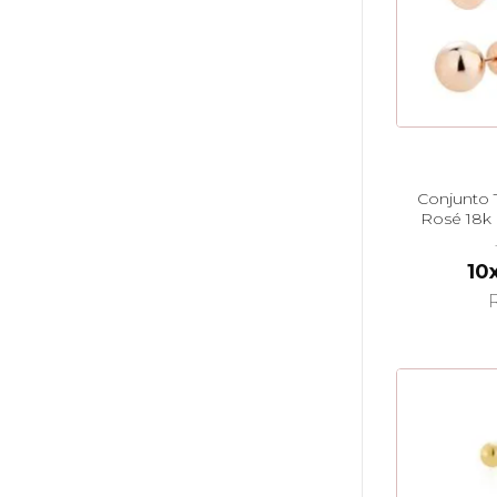
Conjunto 
Rosé 18k
5
10
R