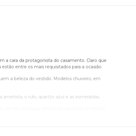
com a cara da protagonista do casamento. Claro que
estão entre os mais requisitados para a ocasião.
uem a beleza do vestido. Modelos chuveiro, em
ametista, o rubi, quartzo azul e as esmeraldas.
ras dando um toque rebuscado para esta produção