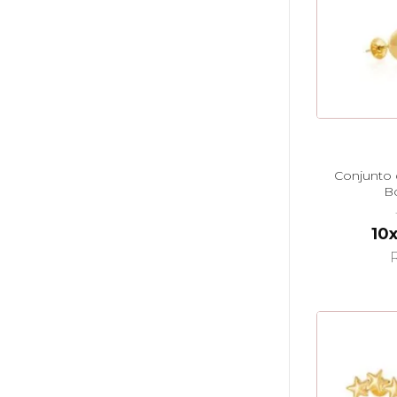
Conjunto 
B
10
R