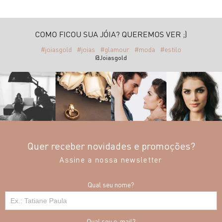
COMO FICOU SUA JÓIA? QUEREMOS VER ;)
#joiasgold
#joias
#glamour
#moda
#estilo
@Joiasgold
Quer receber novidades e promoções?
Assine a nossa newsletter
Qual seu nome?
Qual seu e-mail?