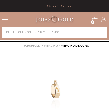
10X SEM JUROS
0
Alianças
PIERCING
PIERCING DE OURO
Anéis
Brincos
Correntes
Gargantilhas
Pingentes