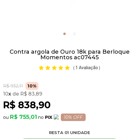
Pulseiras
Piercing
Contra argola de Ouro 18k para Berloque
Pedras Preciosas
Momentos ac07445
1 Avaliação
(
)
Presente
R$ 932,11
10%
OFERTAS
10
x
R$ 83,89
R$ 838,90
R$ 755,01
PIX
10% OFF
RESTA
01
UNIDADE