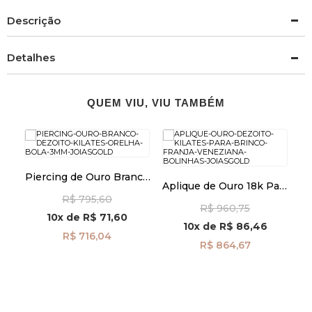
Descrição
Detalhes
QUEM VIU, VIU TAMBÉM
Piercing de Ouro Branco
nco
Aplique de Ouro 18k Para
18k Orelha Bola com
O
la
Brinco Franja Veneziana
R$ 795,60
3mm ac07835
R$ 960,75
com Bolinhas ac07847
10x
de
R$ 71,60
10x
de
R$ 86,46
R$ 716,04
R$ 864,67