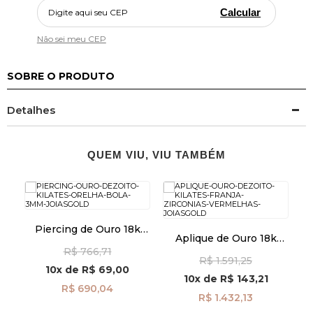
Calcular
Não sei meu CEP
SOBRE O PRODUTO
Detalhes
QUEM VIU, VIU TAMBÉM
k
Piercing de Ouro 18k
Aplique de Ouro 18k
o
Orelha Bola 3mm
Franja com Zircônias
O
R$ 766,71
ac07636
R$ 1.591,25
Vermelhas ac07855
c
10x
de
R$ 69,00
10x
de
R$ 143,21
R$ 690,04
R$ 1.432,13