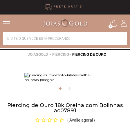
FRETE GRÁTIS*
0
Alianças
PIERCING
PIERCING DE OURO
Anéis
Brincos
Correntes
Piercing de Ouro 18k Orelha com Bolinhas
ac07891
Gargantilhas
Avalie agora!
(
)
Pingentes