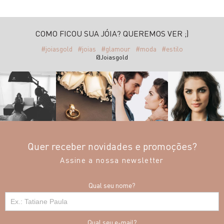
COMO FICOU SUA JÓIA? QUEREMOS VER ;)
#joiasgold
#joias
#glamour
#moda
#estilo
@Joiasgold
Quer receber novidades e promoções?
Assine a nossa newsletter
Qual seu nome?
Qual seu e-mail?