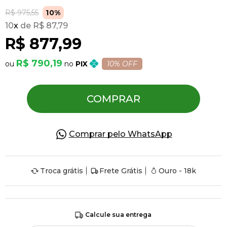
R$ 975,55
10%
10
x
R$ 87,79
Pulseiras
R$ 877,99
Piercing
R$ 790,19
PIX
10% OFF
Pedras Preciosas
COMPRAR
Presente
Comprar pelo WhatsApp
OFERTAS
Troca grátis
Frete Grátis
Ouro - 18k
Calcule sua entrega