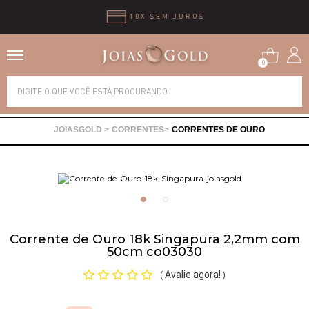
10X SEM JUROS
0
Alianças
CORRENTES
CORRENTES DE OURO
Anéis
Brincos
Correntes
Corrente de Ouro 18k Singapura 2,2mm com
50cm co03030
Gargantilhas
Avalie agora!
(
)
Pingentes