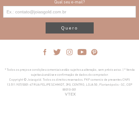
Qual seu e-mail?
Quero
* Todos os preços e condições comerciais estão sujeitos a alteração, sem prévio aviso. | * Venda
sujeitas à análise e confirmação de dados do comprador.
Copyright © Joiasgold. Todos os direitos reservados. FKF comercio de presentes CNPJ
13.511.907/0001-67 RUA FELIPE SCHMIDT, 390, CENTRO, LOJA 50 , Florianópolis - SC, CEP
88010-001
VTEX