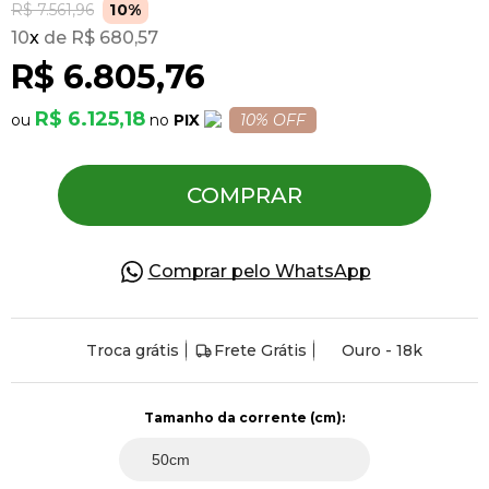
R$ 7.561,96
10%
10
x
R$ 680,57
Pulseiras
R$ 6.805,76
R$ 6.125,18
PIX
10% OFF
Piercing
COMPRAR
Pedras Preciosas
Presente
Comprar pelo WhatsApp
OFERTAS
Troca grátis
Frete Grátis
Ouro - 18k
Tamanho da corrente (cm):