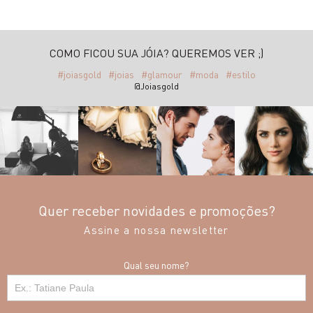
COMO FICOU SUA JÓIA? QUEREMOS VER ;)
#joiasgold
#joias
#glamour
#moda
#estilo
@Joiasgold
Quer receber novidades e promoções?
Assine a nossa newsletter
Qual seu nome?