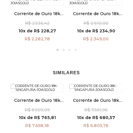
k
Corrente de Ouro 18k
Corrente de Ouro 18k
mm
Veneziana de 0,5mm
Groumet de 0,9mm com
R$ 2.536,42
R$ 2.610,00
com 45cm co04809
50cm co02852
10x
de
R$ 228,27
10x
de
R$ 234,90
R$ 2.282,78
R$ 2.349,00
SIMILARES
Corrente de Ouro 18k
Corrente de Ouro 18k
k
Singapura 2,2mm com
Singapura 2,2mm com
m
R$ 8.509,09
R$ 7.561,96
60cm co03668
50cm co03030
10x
de
R$ 765,81
10x
de
R$ 680,57
R$ 7.658,18
R$ 6.805,76