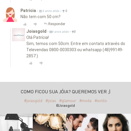
Patrícia
•
•
9 anos atrás
0
Não tem com 50 cm?
Responder
Joiasgold
•
•
9 anos atrás
0
Olá Patrícia!
Sim, temos com 50cm. Entre em contato através do
Televendas 0800-0030303 ou whatsapp (48)99149-
2857:)
COMO FICOU SUA JÓIA? QUEREMOS VER ;)
#joiasgold
#joias
#glamour
#moda
#estilo
@Joiasgold