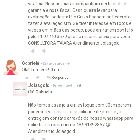
vitalícia. Nossas joias acompanham certificado de
garantia e nota fiscal. Caso queira levar para
avalianção, pode ir até a Caixa Economica Federal e
fazer a avaliação sim. Se tiver interesse em fotos e
vídeos em mãos das peças, pode entrar em contato
pelo 11 94240 3579 que eu mesma envio para você.
CONSULTORA TAIARA Atendimento Joiasgold
Gabriela
•
•
8 anos atrás
1
Olá! Tem em 90 cm?
Responder
Joiasgold
•
•
8 anos atrás
0
Olá Gabriela!
Não temos essa joia em estoque com 90cm porem
podemos verificar a possibilidade de confecção
entreg em contato através de nosso whatsapp para
solicitar um orçamento 48 991492857 😉
Atendimento Joiasgold