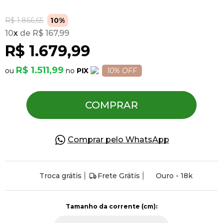
R$ 1.866,65
10%
Pulseiras
10
x
R$ 167,99
R$ 1.679,99
Piercing
R$ 1.511,99
PIX
10% OFF
Pedras Preciosas
COMPRAR
Presente
Comprar pelo WhatsApp
OFERTAS
Troca grátis
Frete Grátis
Ouro - 18k
Tamanho da corrente (cm):