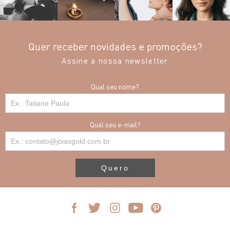
Quer receber novidades e promoções?
Assine a nossa newsletter
Qual seu nome?
Qual seu e-mail?
Quero