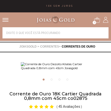
10X SEM JUROS
0
Alianças
CORRENTES
CORRENTES DE OURO
Anéis
Brincos
Correntes
Corrente de Ouro 18K Cartier Quadrada
Gargantilhas
0,8mm com 45cm co02875
45 Avaliações
(
)
Pingentes