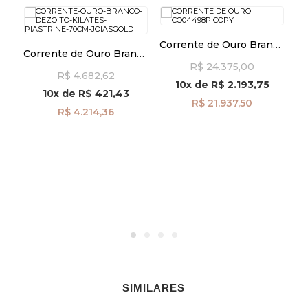
Corrente de Ouro Branco
k
Corrente de Ouro Branco
18k Rabo de Rato
om
18k Piastrine 1,4mm
C
R$ 24.375,00
Achatada de 44cm
R$ 4.682,62
70cm co04262
co04498
10x
de
R$ 2.193,75
10x
de
R$ 421,43
R$ 21.937,50
R$ 4.214,36
SIMILARES