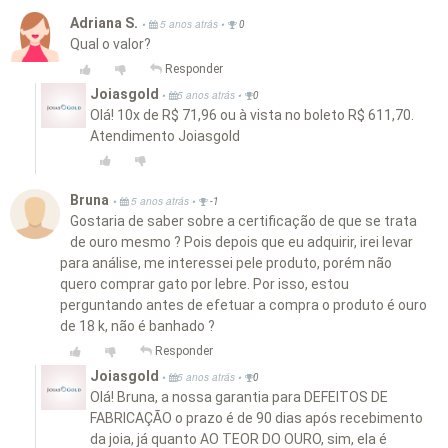
Adriana S.
•
•
5 anos atrás
0
Qual o valor?
Responder
Joiasgold
•
•
5 anos atrás
0
Olá! 10x de R$ 71,96 ou à vista no boleto R$ 611,70.
Atendimento Joiasgold
Bruna
•
•
5 anos atrás
-1
Gostaria de saber sobre a certificação de que se trata
de ouro mesmo ? Pois depois que eu adquirir, irei levar
para análise, me interessei pele produto, porém não
quero comprar gato por lebre. Por isso, estou
perguntando antes de efetuar a compra o produto é ouro
de 18 k, não é banhado ?
Responder
Joiasgold
•
•
5 anos atrás
0
Olá! Bruna, a nossa garantia para DEFEITOS DE
FABRICAÇÃO o prazo é de 90 dias após recebimento
da joia, já quanto AO TEOR DO OURO, sim, ela é