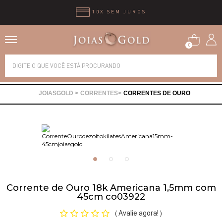
10X SEM JUROS
0
Alianças
CORRENTES
CORRENTES DE OURO
Anéis
Brincos
Correntes
Corrente de Ouro 18k Americana 1,5mm com
Gargantilhas
45cm co03922
Avalie agora!
(
)
Pingentes