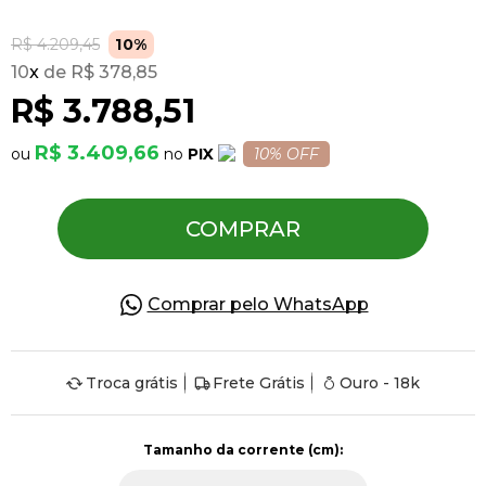
R$ 4.209,45
10%
Pulseiras
10
x
R$ 378,85
R$ 3.788,51
Piercing
R$ 3.409,66
PIX
10% OFF
Pedras Preciosas
COMPRAR
Presente
Comprar pelo WhatsApp
OFERTAS
Troca grátis
Frete Grátis
Ouro - 18k
Tamanho da corrente (cm):