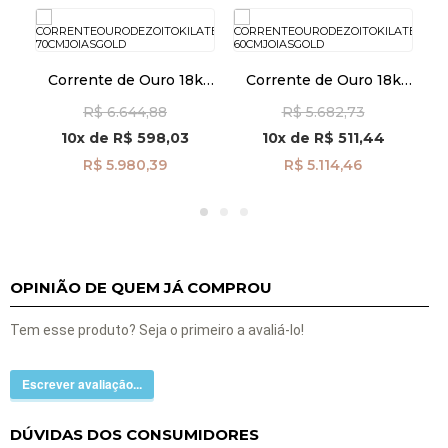
k
Corrente de Ouro 18k
Corrente de Ouro 18k
m
Americana 1,5mm com
Americana 1,5mm com
R$ 6.644,88
R$ 5.682,73
70cm co03926
60cm co03925
10x
de
R$ 598,03
10x
de
R$ 511,44
R$ 5.980,39
R$ 5.114,46
OPINIÃO DE QUEM JÁ COMPROU
Tem esse produto? Seja o primeiro a avaliá-lo!
Escrever avaliação...
DÚVIDAS DOS CONSUMIDORES