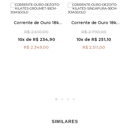
Corrente de Ouro 18k
Corrente de Ouro 18k
Co
Groumet de 0,9mm com
Singapura de 1,1mm com
R$ 2.610,00
R$ 2.790,00
50cm co02852
50cm co02838
10x
de
R$ 234,90
10x
de
R$ 251,10
R$ 2.349,00
R$ 2.511,00
k
m
SIMILARES