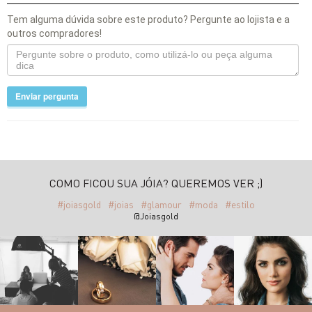
Tem alguma dúvida sobre este produto? Pergunte ao lojista e a
outros compradores!
Enviar pergunta
COMO FICOU SUA JÓIA? QUEREMOS VER ;)
#joiasgold
#joias
#glamour
#moda
#estilo
@Joiasgold