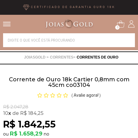
CERTIFICADO DE GARANTIA OURO 18K
0
Alianças
CORRENTES
CORRENTES DE OURO
Anéis
Corrente de Ouro 18k Cartier 0,8mm com
Brincos
45cm co03104
Avalie agora!
(
)
Correntes
R$ 2.047,28
10
x
R$ 184,25
Gargantilhas
R$ 1.842,55
R$ 1.658,29
Pingentes