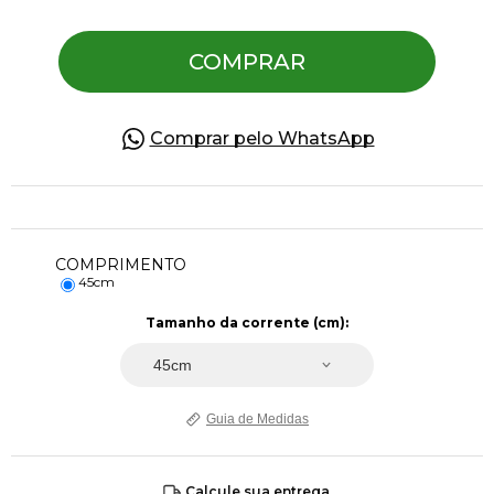
COMPRAR
Pulseiras
Piercing
Comprar pelo WhatsApp
Pedras Preciosas
COMPRIMENTO
Presente
45cm
Tamanho da corrente (cm):
OFERTAS
Guia de Medidas
Calcule sua entrega