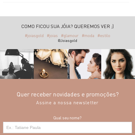
COMO FICOU SUA JÓIA? QUEREMOS VER ;)
#joiasgold
#joias
#glamour
#moda
#estilo
@Joiasgold
Quer receber novidades e promoções?
Assine a nossa newsletter
Qual seu nome?