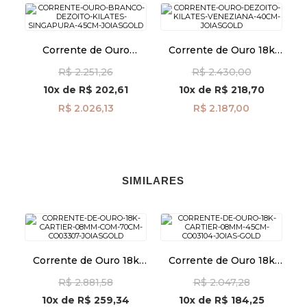
Corrente de Ouro
Corrente de Ouro 18k
Branco 18k Singapura de
Veneziana de 0,6mm
R$ 2.251,26
R$ 2.430,00
1,1mm com 45cm
com 50cm co04925
co04880
10x
de
R$ 202,61
10x
de
R$ 218,70
R$ 2.026,13
R$ 2.187,00
SIMILARES
Corrente de Ouro 18k
Corrente de Ouro 18k
Cartier 0,8mm com
Cartier 0,8mm com
R$ 2.881,58
R$ 2.047,28
70cm co03307
45cm co03104
10x
de
R$ 259,34
10x
de
R$ 184,25