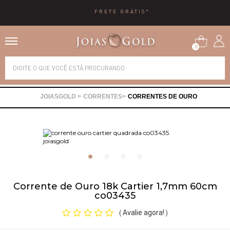
FRETE GRÁTIS*
0
Alianças
CORRENTES
CORRENTES DE OURO
Anéis
Brincos
Correntes
Corrente de Ouro 18k Cartier 1,7mm 60cm
co03435
Gargantilhas
Avalie agora!
(
)
Pingentes