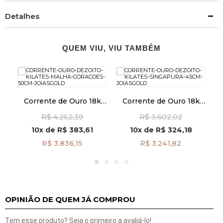
Detalhes
QUEM VIU, VIU TAMBÉM
k
Corrente de Ouro 18k
Corrente de Ouro 18k
m
Corações 2,1mm 60cm
Singapura de 1,4mm com
G
R$ 4.262,39
R$ 3.602,02
co04867
45cm co01433
10x
de
R$ 383,61
10x
de
R$ 324,18
R$ 3.836,15
R$ 3.241,82
OPINIÃO DE QUEM JÁ COMPROU
Tem esse produto? Seja o primeiro a avaliá-lo!