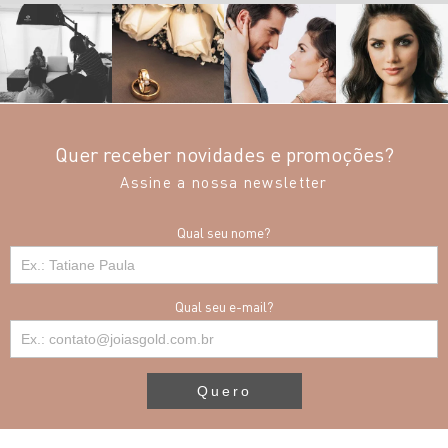
Quer receber novidades e promoções?
Assine a nossa newsletter
Qual seu nome?
Qual seu e-mail?
Quero