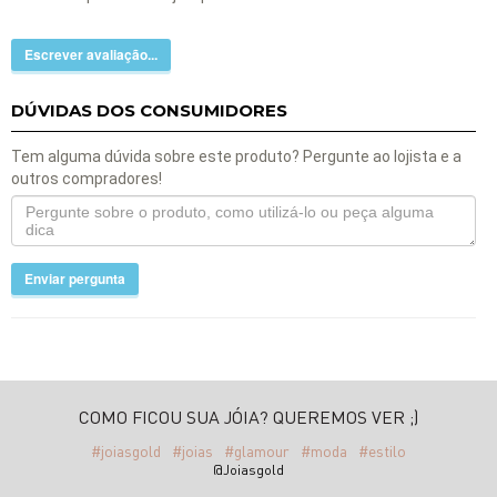
Escrever avaliação...
DÚVIDAS DOS CONSUMIDORES
Tem alguma dúvida sobre este produto? Pergunte ao lojista e a
outros compradores!
Enviar pergunta
COMO FICOU SUA JÓIA? QUEREMOS VER ;)
#joiasgold
#joias
#glamour
#moda
#estilo
@Joiasgold