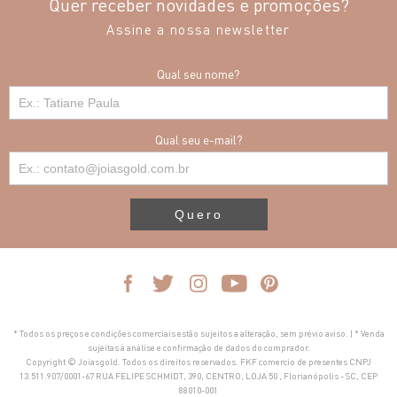
Quer receber novidades e promoções?
Assine a nossa newsletter
Qual seu nome?
Qual seu e-mail?
Quero
* Todos os preços e condições comerciais estão sujeitos a alteração, sem prévio aviso. | * Venda
sujeitas à análise e confirmação de dados do comprador.
Copyright © Joiasgold. Todos os direitos reservados. FKF comercio de presentes CNPJ
13.511.907/0001-67 RUA FELIPE SCHMIDT, 390, CENTRO, LOJA 50 , Florianópolis - SC, CEP
88010-001