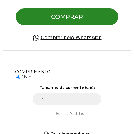
COMPRAR
Pulseiras
Piercing
Comprar pelo WhatsApp
Pedras Preciosas
COMPRIMENTO
Presente
45cm
Tamanho da corrente (cm):
OFERTAS
Guia de Medidas
Calcule sua entrega