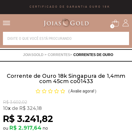
CERTIFICADO DE GARANTIA OURO 18K
0
Alianças
CORRENTES
CORRENTES DE OURO
Anéis
Corrente de Ouro 18k Singapura de 1,4mm
Brincos
com 45cm co01433
Avalie agora!
(
)
Correntes
R$ 3.602,02
10
x
R$ 324,18
Gargantilhas
R$ 3.241,82
R$ 2.917,64
Pingentes