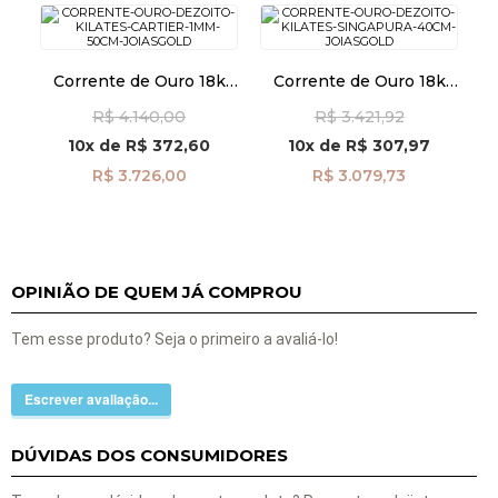
Corrente de Ouro 18k
Corrente de Ouro 18k
Cartier com 1mm de
Singapura de 1,5mm com
R$ 4.140,00
R$ 3.421,92
50cm co03406
40cm co04869
10x
de
R$ 372,60
10x
de
R$ 307,97
R$ 3.726,00
R$ 3.079,73
OPINIÃO DE QUEM JÁ COMPROU
Tem esse produto? Seja o primeiro a avaliá-lo!
Escrever avaliação...
DÚVIDAS DOS CONSUMIDORES