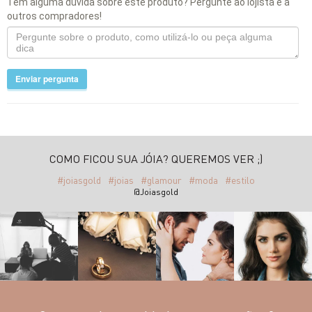
Tem alguma dúvida sobre este produto? Pergunte ao lojista e a
outros compradores!
Enviar pergunta
COMO FICOU SUA JÓIA? QUEREMOS VER ;)
#joiasgold
#joias
#glamour
#moda
#estilo
@Joiasgold