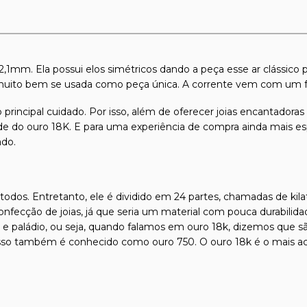
2,1mm. Ela possui elos simétricos dando a peça esse ar clássi
ito bem se usada como peça única. A corrente vem com um fec
 principal cuidado. Por isso, além de oferecer joias encantadora
dade do ouro 18K. E para uma experiência de compra ainda mais es
ado.
odos. Entretanto, ele é dividido em 24 partes, chamadas de kilat
confecção de joias, já que seria um material com pouca durabilida
l e paládio, ou seja, quando falamos em ouro 18k, dizemos que s
isso também é conhecido como ouro 750. O ouro 18k é o mais ace