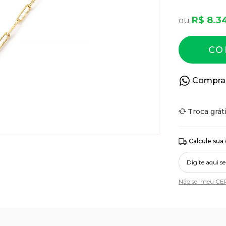
R$ 8.3
CO
Compra
Troca grát
Calcule sua
Não sei meu CE