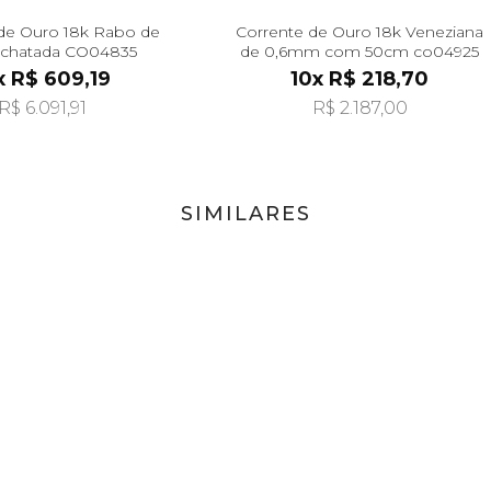
de Ouro 18k Rabo de
Corrente de Ouro 18k Veneziana
Achatada CO04835
de 0,6mm com 50cm co04925
x R$ 609,19
10x R$ 218,70
R$ 6.091,91
R$ 2.187,00
SIMILARES