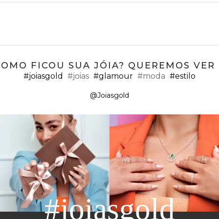
COMO FICOU SUA JÓIA? QUEREMOS VER ;
#joiasgold
#joias
#glamour
#moda
#estilo
@Joiasgold
#joiasgold