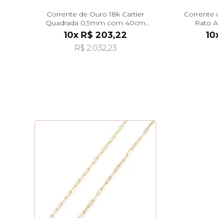
Corrente de Ouro 18k Cartier
Corrente 
Quadrada 0,9mm com 40cm
Rato 
co02213
10x R$ 203,22
10
R$ 2.032,23