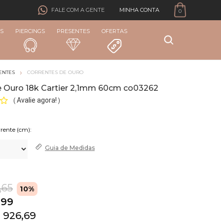
MINHA CONTA
FALE COM A GENTE
0
S
PIERCINGS
PRESENTES
OFERTAS
ENTES
CORRENTES DE OURO
e Ouro 18k Cartier 2,1mm 60cm co03262
Avalie agora!
(
)
rente (cm):
Guia de
Medidas
,65
10%
,99
 926,69