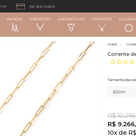
TIS*
10X SEM JUROS
BRINCOS
CORRENTES
GARGANTILHAS
PINGENTES
PULSEIRA
CORR
Corrente d
Tamanho da cor
R$ 10.296
R$ 9.266
10
x
R$