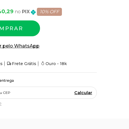
40,29
PIX
10% OFF
MPRAR
r pelo WhatsApp
is
Frete Grátis
Ouro - 18k
 entrega
Calcular
P