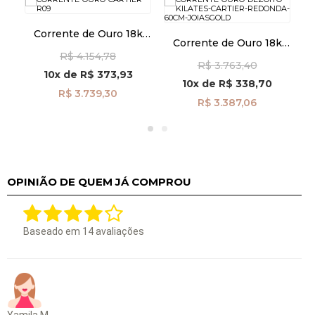
Corrente de Ouro 18k
k
Corrente de Ouro 18k
Cartier Redonda 0,9mm
C
mm
Cartier Redonda 0,9mm
R$ 4.154,78
com 65cm CO02069
R$ 3.763,40
com 60cm CO01025
10x
de
R$ 373,93
10x
de
R$ 338,70
R$ 3.739,30
R$ 3.387,06
OPINIÃO DE QUEM JÁ COMPROU
Baseado em
14
avaliações