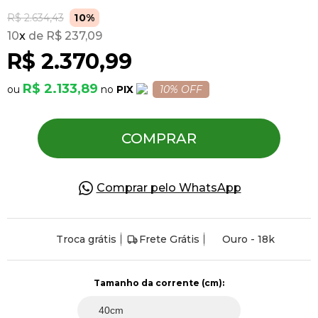
R$ 2.634,43
10%
10
x
R$ 237,09
Pulseiras
R$ 2.370,99
Piercing
R$ 2.133,89
PIX
10% OFF
Pedras Preciosas
COMPRAR
Presente
Comprar pelo WhatsApp
OFERTAS
Troca grátis
Frete Grátis
Ouro - 18k
Tamanho da corrente (cm):