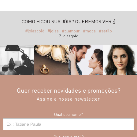
COMO FICOU SUA JÓIA? QUEREMOS VER ;)
#joiasgold
#joias
#glamour
#moda
#estilo
@Joiasgold
Quer receber novidades e promoções?
Assine a nossa newsletter
Qual seu nome?
Qual seu e-mail?