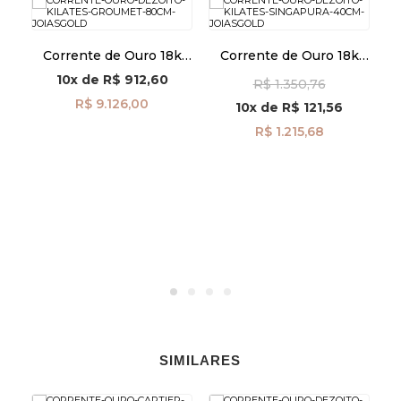
k
Corrente de Ouro 18k
Corrente de Ouro 18k
m
Groumet de 2,6mm com
Singapura de 0,7mm
10x
de
R$ 912,60
R$ 1.350,76
80cm co04202
com 40cm co04810
R$ 9.126,00
10x
de
R$ 121,56
R$ 1.215,68
SIMILARES