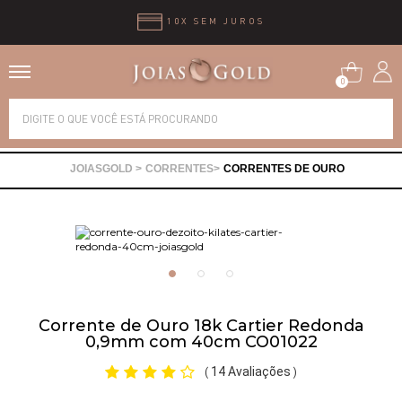
10X SEM JUROS
0
Alianças
CORRENTES
CORRENTES DE OURO
Anéis
Brincos
Correntes
Corrente de Ouro 18k Cartier Redonda
0,9mm com 40cm CO01022
Gargantilhas
14 Avaliações
(
)
Pingentes