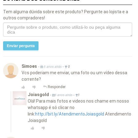
Tem alguma dúvida sobre este produto? Pergunte ao lojista e a
outros compradores!
Enviar pergunta
Simoes
•
•
5 anos atrás
0
Vcs poderiam me enviar, uma foto ou um vídeo dessa
corrente?
Responder
Joiasgold
•
•
5 anos atrás
1
Olá! Para mais fotos e videos nos chame em nosso
whatsapp é só clicar no
link:
http://bit.ly/AtendimentoJoiasgold
Atendimento
Joiasgold