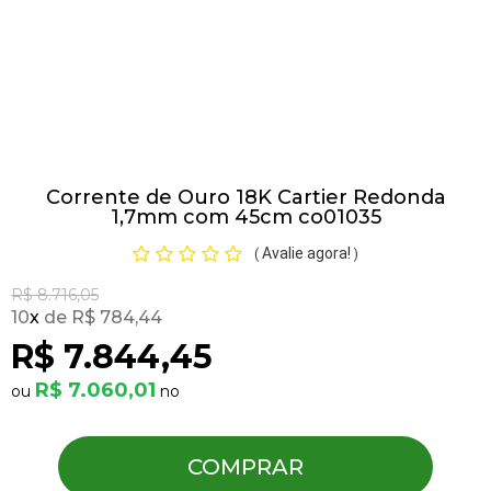
Pulseiras
Piercing
Corrente de Ouro 18K Cartier Redonda
Pedras Preciosas
1,7mm com 45cm co01035
Avalie agora!
(
)
Presente
R$ 8.716,05
10
x
R$ 784,44
OFERTAS
R$ 7.844,45
R$ 7.060,01
COMPRAR