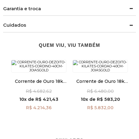
Garantia e troca
Cuidados
QUEM VIU, VIU TAMBÉM
Corrente de Ouro 18k
Corrente de Ouro 18k
Cordino de 1,7mm com
Cordão de 2,2mm com
R$ 4.682,62
R$ 6.480,00
40cm co03583
40cm co04677
10x
de
R$ 421,43
10x
de
R$ 583,20
R$ 4.214,36
R$ 5.832,00