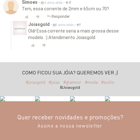
Simoes
•
•
5 anos atrás
0
Tem, essa corrente de 2mm e 65cm ou 70?
Responder
Joiasgold
•
•
5 anos atrás
1
Olá! Essa corrente seria a mais grossa desse
modelo. :) Atendimento Joiasgold
COMO FICOU SUA JÓIA? QUEREMOS VER ;)
#joiasgold
#joias
#glamour
#moda
#estilo
@Joiasgold
Quer receber novidades e promoções?
Assine a nossa newsletter