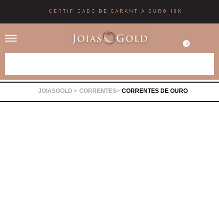
CERTIFICADO DE GARANTIA OURO 18K
0
Alianças
CORRENTES
CORRENTES DE OURO
Anéis
Brincos
Correntes
Gargantilhas
Pingentes