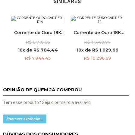
SIMILARES
Corrente de Ouro 18K
Corrente de Ouro 18K
Cartier Redonda 1,7mm
Cartier Redonda 1,75mm
R$ 8.716,05
R$ 11.440,77
com 45cm co01035
com 60cm CO01037
10x
de
R$ 784,44
10x
de
R$ 1.029,66
R$ 7.844,45
R$ 10.296,69
OPINIÃO DE QUEM JÁ COMPROU
Tem esse produto? Seja o primeiro a avaliá-lo!
Escrever avaliação...
DÚVIDAS DOS CONSUMIDORES