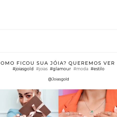
COMO FICOU SUA JÓIA? QUEREMOS VER ;
#joiasgold
#joias
#glamour
#moda
#estilo
@Joiasgold