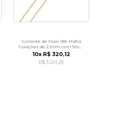
Corrente de Ouro 18k Malha
Corações de 2,1mm com 50cm
co04866
10x R$ 320,12
R$ 3.201,29