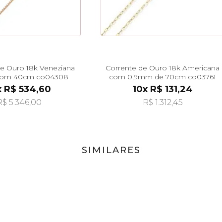
de Ouro 18k Veneziana
Corrente de Ouro 18k Americana
com 40cm co04308
com 0,9mm de 70cm co03761
x R$ 534,60
10x R$ 131,24
R$ 5.346,00
R$ 1.312,45
SIMILARES