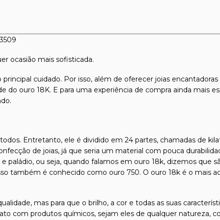
03509
er ocasião mais sofisticada.
 principal cuidado. Por isso, além de oferecer joias encantadora
dade do ouro 18K. E para uma experiência de compra ainda mais es
ado.
odos. Entretanto, ele é dividido em 24 partes, chamadas de kilat
confecção de joias, já que seria um material com pouca durabilida
l e paládio, ou seja, quando falamos em ouro 18k, dizemos que s
isso também é conhecido como ouro 750. O ouro 18k é o mais ace
qualidade, mas para que o brilho, a cor e todas as suas caracterí
tato com produtos químicos, sejam eles de qualquer natureza, com