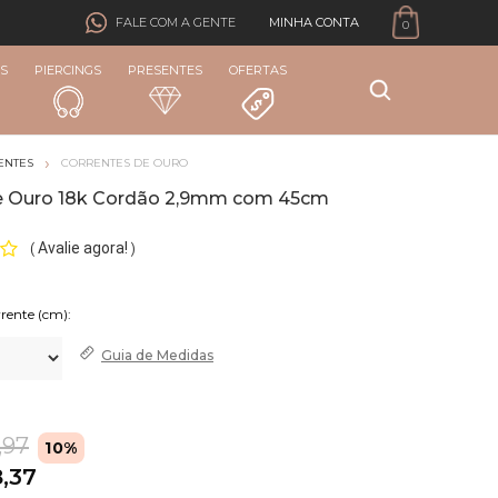
MINHA CONTA
FALE COM A GENTE
0
S
PIERCINGS
PRESENTES
OFERTAS
ENTES
CORRENTES DE OURO
e Ouro 18k Cordão 2,9mm com 45cm
Avalie agora!
(
)
rente (cm):
Guia de
Medidas
,97
10%
8,37