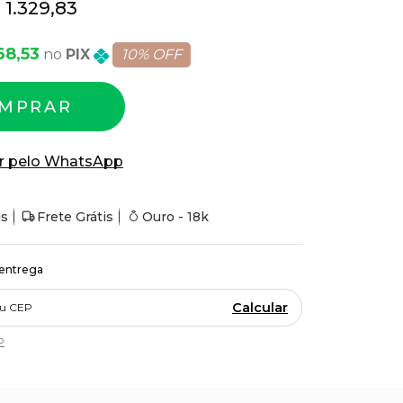
 1.329,83
68,53
PIX
10% OFF
MPRAR
r pelo WhatsApp
is
Frete Grátis
Ouro - 18k
 entrega
Calcular
P