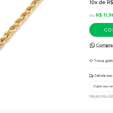
10
x
R$
R$ 11.9
CO
Compra
Troca grát
Calcule sua
Não sei meu CE