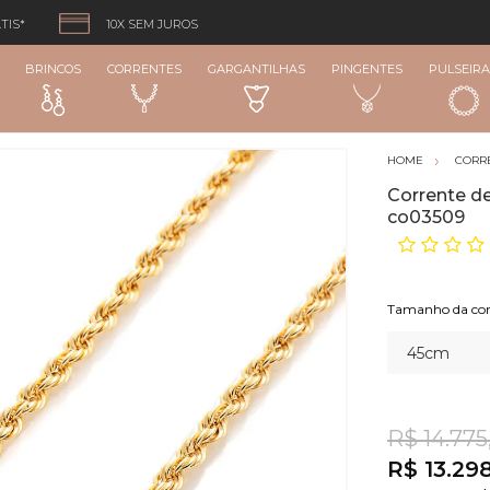
TIS*
10X SEM JUROS
BRINCOS
CORRENTES
GARGANTILHAS
PINGENTES
PULSEIRA
CORR
Corrente d
co03509
Tamanho da cor
R$ 14.775
R$ 13.29