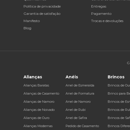
Política de privacidade
Entregas
Garantia de satisfação
Pagamento
Manifesto
Trocas e devoluções
Blog
G
Alianças
Anéis
Brincos
Alianças Baratas
Anel de Esmeralda
Brincos de Ou
Alianças de Casamento
Anel de Formatura
Brinco para B
Alianças de Namoro
Anel de Namoro
Brincos de Es
Alianças de Noivado
Anel de Rubi
Brincos de Ru
Alianças de Ouro
Anel de Safira
Brincos de Saf
Alianças Modernas
Pedido de Casamento
Brincos Difere