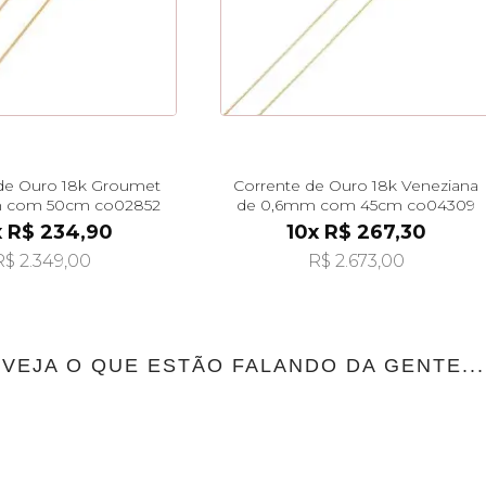
de Ouro 18k Groumet
Corrente de Ouro 18k Veneziana
 com 50cm co02852
de 0,6mm com 45cm co04309
x R$ 234,90
10x R$ 267,30
R$ 2.349,00
R$ 2.673,00
VEJA O QUE ESTÃO FALANDO DA GENTE...