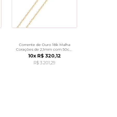
Corrente de Ouro 18k Malha
Corações de 2,1mm com 50cm
co04866
10x R$ 320,12
R$ 3.201,29