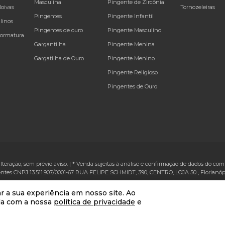
Masculina
Pingente de Zircônia
Noivas
Tornozeleiras
Pingentes
Pingente Infantil
linos
Pingentes de ouro
Pingente Masculino
Formatura
Gargantilha
Pingente Menina
Gargatilha de Ouro
Pingente Menino
Pingente Religioso
Pingentes de Ouro
alteração, sem prévio aviso. | * Venda sujeitas à análise e confirmação de dados do comp
ntes CNPJ 13.511.907/0001-67
RUA FELIPE SCHMIDT, 390, CENTRO, LOJA 50
,
Florianóp
VTEX
r a sua experiência em nosso site. Ao
da com a nossa
política de privacidade
e