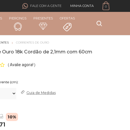
MINHA CONTA
FALE COM A GENTE
0
S
PIERCINGS
PRESENTES
OFERTAS
ENTES
CORRENTES DE OURO
e Ouro 18k Cordão de 2,1mm com 60cm
Avalie agora!
(
)
rente (cm):
Guia de
Medidas
12
10%
71