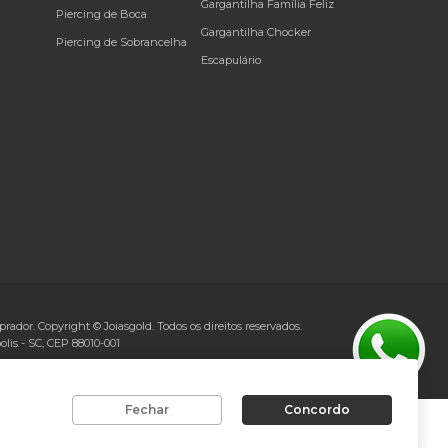
Gargantilha Família Feliz
Piercing de Boca
Gargantilha Chocker
Piercing de Sobrancelha
Escapulário
rador. Copyright © Joiasgold. Todos os direitos reservados.
olis
-
SC
, CEP
88010-001
Fechar
Concordo