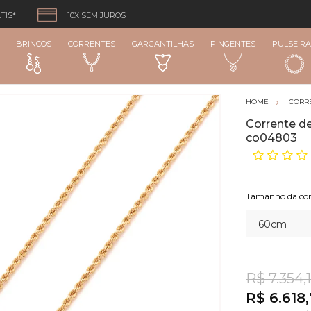
TIS*
10X SEM JUROS
BRINCOS
CORRENTES
GARGANTILHAS
PINGENTES
PULSEIRA
CORR
Corrente d
co04803
Tamanho da cor
R$ 7.354,
R$ 6.618,