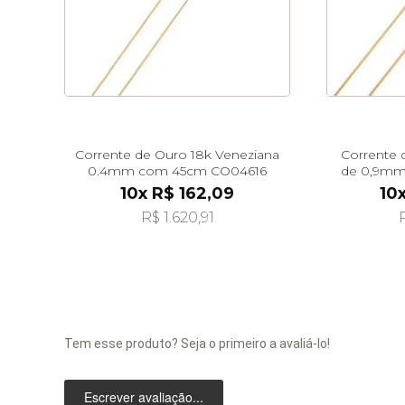
Corrente de Ouro 18k Veneziana
Corrente 
0.4mm com 45cm CO04616
de 0,9mm
10x R$ 162,09
10
R$ 1.620,91
Tem esse produto? Seja o primeiro a avaliá-lo!
Escrever avaliação...