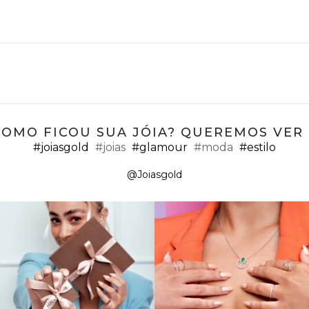
COMO FICOU SUA JÓIA? QUEREMOS VER ;
#joiasgold
#joias
#glamour
#moda
#estilo
@Joiasgold