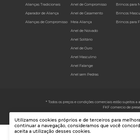
Alianças Tradicionais
Anel de Compromisso
Brincos para 
Aparador de Aliança
Anel de Casamento
Brincos Mascu
Alianças de Compromisso
Meia Aliança
Brincos para 
Anel de Noivado
Anel Solitário
Anel de Ouro
Anel Masculino
Anel Falange
Anel sem Pedras
* Todos os preços e condições comerciais estão sujeitos a 
FKF comercio de prese
Utilizamos cookies próprios e de terceiros para melhora
continuar a navegação, consideramos que você concor
aceita a utilização desses cookies.