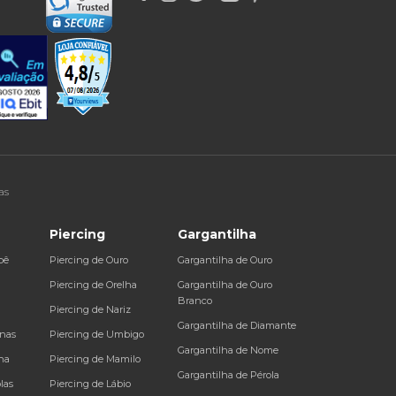
as
Piercing
Gargantilha
bê
Piercing de Ouro
Gargantilha de Ouro
a
Piercing de Orelha
Gargantilha de Ouro
Branco
Piercing de Nariz
Gargantilha de Diamante
inas
Piercing de Umbigo
Gargantilha de Nome
na
Piercing de Mamilo
Gargantilha de Pérola
las
Piercing de Lábio