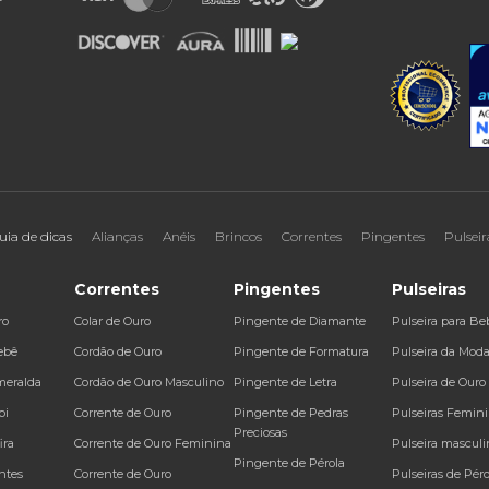
uia de dicas
Alianças
Anéis
Brincos
Correntes
Pingentes
Pulseir
Correntes
Pingentes
Pulseiras
ro
Colar de Ouro
Pingente de Diamante
Pulseira para Be
ebê
Cordão de Ouro
Pingente de Formatura
Pulseira da Mod
meralda
Cordão de Ouro Masculino
Pingente de Letra
Pulseira de Ouro
bi
Corrente de Ouro
Pingente de Pedras
Pulseiras Femin
Preciosas
ira
Corrente de Ouro Feminina
Pulseira masculi
Pingente de Pérola
ntes
Corrente de Ouro
Pulseiras de Péro