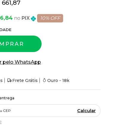
 661,87
56,84
PIX
10% OFF
DADE
MPRAR
r pelo WhatsApp
is
Frete Grátis
Ouro - 18k
 entrega
Calcular
P