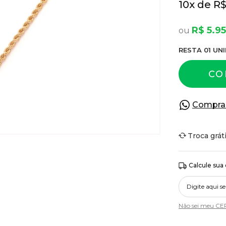
10
x
R$
R$ 5.9
RESTA
01
UNI
CO
Compra
Troca grát
Calcule sua
Não sei meu CE