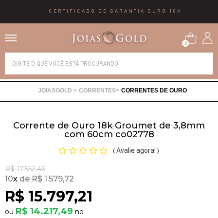
CERTIFICADO DE GARANTIA OURO 18K
0
Alianças
CORRENTES
CORRENTES DE OURO
Anéis
Corrente de Ouro 18k Groumet de 3,8mm
Brincos
com 60cm co02778
Avalie agora!
(
)
Correntes
R$ 17.552,46
10
x
R$ 1.579,72
Gargantilhas
R$ 15.797,21
R$ 14.217,49
Pingentes