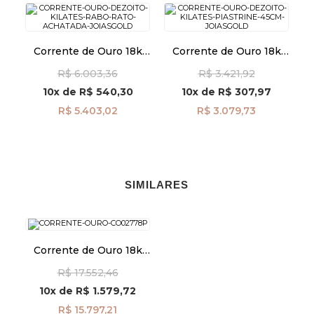
Corrente de Ouro 18k
Corrente de Ouro 18k
Rabo de Rato Achatada
Piastrine 1.5mm com
R$ 6.003,36
R$ 3.421,92
co04834
45cm CO03635
10x
de
R$ 540,30
10x
de
R$ 307,97
R$ 5.403,02
R$ 3.079,73
SIMILARES
Corrente de Ouro 18k
Groumet de 3,8mm com
R$ 17.552,46
60cm co02778
10x
de
R$ 1.579,72
R$ 15.797,21