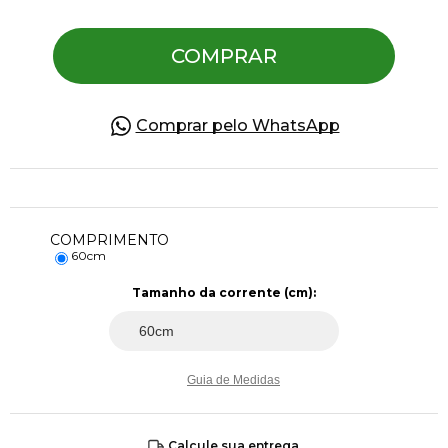
COMPRAR
Pulseiras
Piercing
Comprar pelo WhatsApp
Pedras Preciosas
COMPRIMENTO
Presente
60cm
Tamanho da corrente (cm):
OFERTAS
Guia de Medidas
Calcule sua entrega