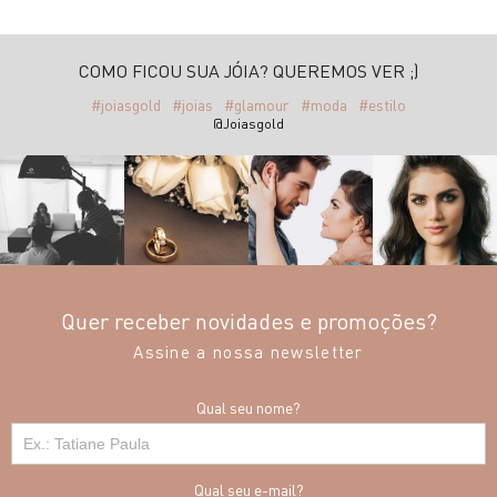
COMO FICOU SUA JÓIA? QUEREMOS VER ;)
#joiasgold
#joias
#glamour
#moda
#estilo
@Joiasgold
Quer receber novidades e promoções?
Assine a nossa newsletter
Qual seu nome?
Qual seu e-mail?