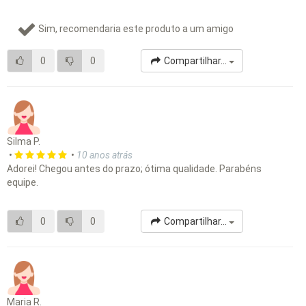
Sim, recomendaria este produto a um amigo
0
0
Compartilhar...
Silma P.
•
•
10 anos atrás
Adorei! Chegou antes do prazo; ótima qualidade. Parabéns
equipe.
0
0
Compartilhar...
Maria R.