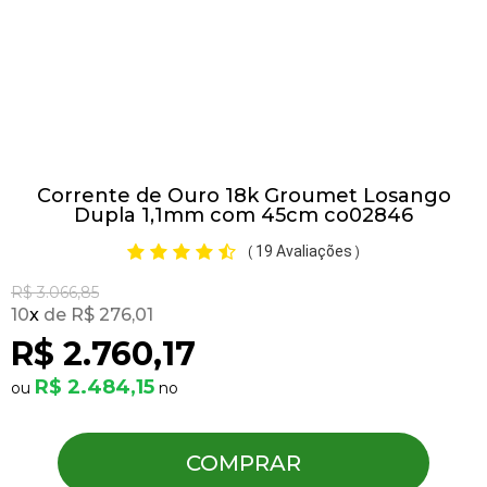
Pulseiras
Piercing
Corrente de Ouro 18k Groumet Losango
Pedras Preciosas
Dupla 1,1mm com 45cm co02846
19 Avaliações
(
)
Presente
R$ 3.066,85
10
x
R$ 276,01
OFERTAS
R$ 2.760,17
R$ 2.484,15
COMPRAR