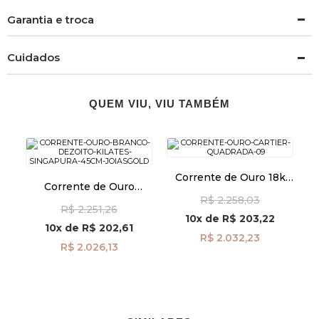
Garantia e troca
Cuidados
QUEM VIU, VIU TAMBÉM
Corrente de Ouro 18k
Corrente de Ouro
Cartier Quadrada 0,9mm
Branco 18k Singapura de
R$ 2.258,03
com 40cm co02213
R$ 2.251,26
1,1mm com 45cm
10x
de
R$ 203,22
co04880
10x
de
R$ 202,61
R$ 2.032,23
R$ 2.026,13