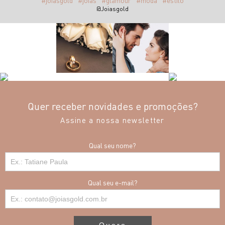
#joiasgold
#joias
#glamour
#moda
#estilo
@Joiasgold
Quer receber novidades e promoções?
Assine a nossa newsletter
Qual seu nome?
Qual seu e-mail?