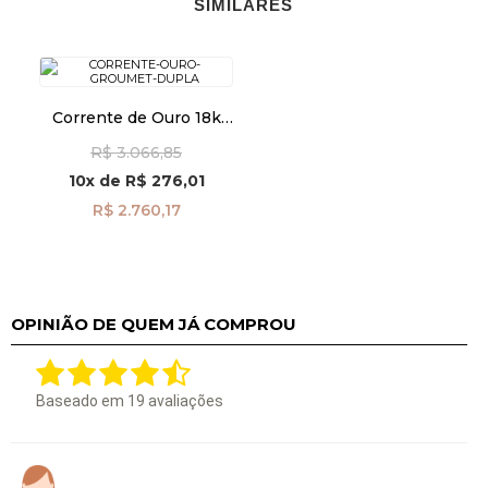
SIMILARES
Corrente de Ouro 18k
Groumet Losango Dupla
R$ 3.066,85
1,1mm com 45cm
co02846
10x
de
R$ 276,01
R$ 2.760,17
OPINIÃO DE QUEM JÁ COMPROU
Baseado em
19
avaliações