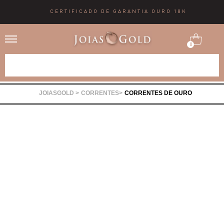
CERTIFICADO DE GARANTIA OURO 18K
0
Alianças
CORRENTES
CORRENTES DE OURO
Anéis
Brincos
Correntes
Gargantilhas
Pingentes