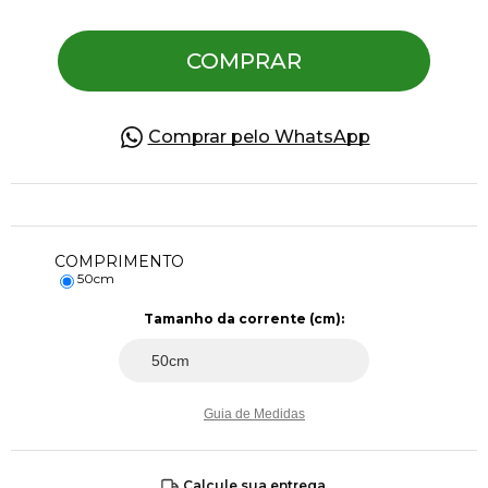
COMPRAR
Pulseiras
Piercing
Comprar pelo WhatsApp
Pedras Preciosas
COMPRIMENTO
Presente
50cm
Tamanho da corrente (cm):
OFERTAS
Guia de Medidas
Calcule sua entrega