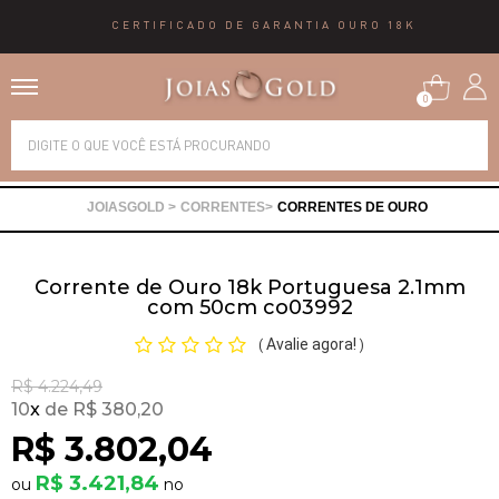
CERTIFICADO DE GARANTIA OURO 18K
0
Alianças
CORRENTES
CORRENTES DE OURO
Anéis
Corrente de Ouro 18k Portuguesa 2.1mm
Brincos
com 50cm co03992
Avalie agora!
(
)
Correntes
R$ 4.224,49
10
x
R$ 380,20
Gargantilhas
R$ 3.802,04
R$ 3.421,84
Pingentes