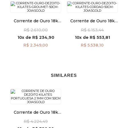
Corrente de Ouro 18k
Corrente de Ouro 18k
Groumet de 0,9mm com
Cordão de 2,1mm com
R$ 2.610,00
R$ 6.153,44
50cm co02852
50cm co04801
10x
de
R$ 234,90
10x
de
R$ 553,81
R$ 2.349,00
R$ 5.538,10
SIMILARES
Corrente de Ouro 18k
Portuguesa 2.1mm com
R$ 4.224,49
50cm co03992