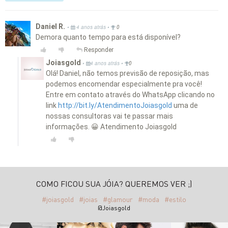
Daniel R.
•
•
4 anos atrás
0
Demora quanto tempo para está disponível?
Responder
Joiasgold
•
•
4 anos atrás
0
Olá! Daniel, não temos previsão de reposição, mas
podemos encomendar especialmente pra você!
Entre em contato através do WhatsApp clicando no
link
http://bit.ly/AtendimentoJoiasgold
uma de
nossas consultoras vai te passar mais
informações. 😀 Atendimento Joiasgold
COMO FICOU SUA JÓIA? QUEREMOS VER ;)
#joiasgold
#joias
#glamour
#moda
#estilo
@Joiasgold