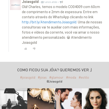
Joiasgold
•
•
3 anos atrás
0
Olá! Charles, temos o modelo CO04009 com 60cm
de comprimento e 2mm de espessura. Entre em
contato através do WhatsApp clicando no link
http://bit.ly/AtendimentoJoiasgold.
Uma de nossas
consultoras vai te auxiliar com mais informações,
fotos e vídeos da corrente, você vai amar o nosso
atendimento personalizado. 😀 Atendimento
Joiasgold
COMO FICOU SUA JÓIA? QUEREMOS VER ;)
#joiasgold
#joias
#glamour
#moda
#estilo
@Joiasgold