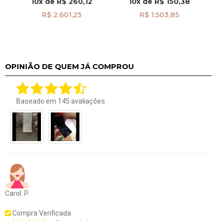
10x
de
R$ 260,12
10x
de
R$ 150,38
R$ 2.601,25
R$ 1.503,85
OPINIÃO DE QUEM JÁ COMPROU
Baseado em
145
avaliações
Carol. P.
Compra Verificada