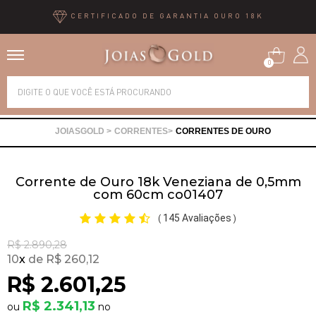
CERTIFICADO DE GARANTIA OURO 18K
0
Alianças
CORRENTES
CORRENTES DE OURO
Anéis
Corrente de Ouro 18k Veneziana de 0,5mm
Brincos
com 60cm co01407
145 Avaliações
(
)
Correntes
R$ 2.890,28
10
x
R$ 260,12
Gargantilhas
R$ 2.601,25
R$ 2.341,13
Pingentes