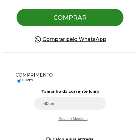
COMPRAR
Pulseiras
Piercing
Comprar pelo WhatsApp
Pedras Preciosas
COMPRIMENTO
Presente
60cm
Tamanho da corrente (cm):
OFERTAS
Guia de Medidas
Calcule sua entrega