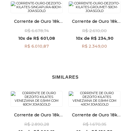
Corrente de Ouro 18k
Corrente de Ouro 18k
Singapura de 1,8mm
Groumet de 0,9mm com
R$ 6.678,74
R$ 2.610,00
com 60cm co03538
50cm co02852
10x
de
R$ 601,08
10x
de
R$ 234,90
R$ 6.010,87
R$ 2.349,00
SIMILARES
Corrente de Ouro 18k
Corrente de Ouro 18k
Veneziana de 0,5mm
Veneziana de 0,5mm
R$ 2.890,28
R$ 1.670,95
com 60cm co01407
com 40cm CO01329