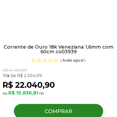
Pulseiras
Piercing
Corrente de Ouro 18k Veneziana 1,6mm com
Pedras Preciosas
60cm co03939
Avalie agora!
(
)
Presente
R$ 24.489,89
10
x
R$ 2.204,09
OFERTAS
R$ 22.040,90
R$ 19.836,81
COMPRAR