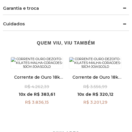
Garantia e troca
Cuidados
QUEM VIU, VIU TAMBÉM
Corrente de Ouro 18k
Corrente de Ouro 18k
Corações 2,1mm 60cm
Malha Corações de
R$ 4.262,39
R$ 3.556,99
co04867
2,1mm com 50cm
co04866
10x
de
R$ 383,61
10x
de
R$ 320,12
R$ 3.836,15
R$ 3.201,29