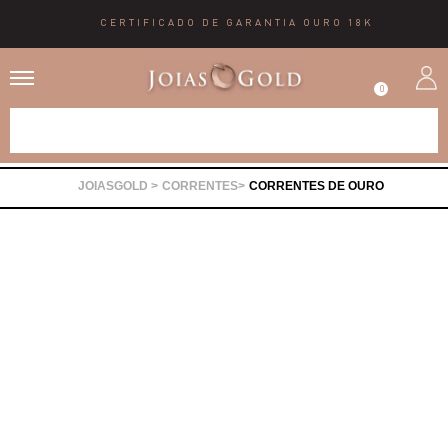
CERTIFICADO DE GARANTIA OURO 18K
0
Alianças
CORRENTES
CORRENTES DE OURO
Anéis
Brincos
Correntes
Gargantilhas
Pingentes