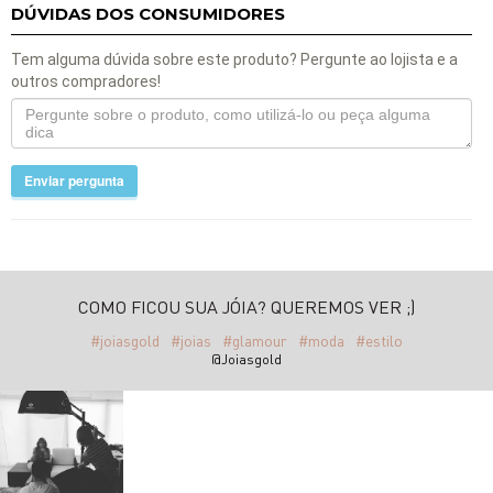
DÚVIDAS DOS CONSUMIDORES
Tem alguma dúvida sobre este produto? Pergunte ao lojista e a
outros compradores!
Enviar pergunta
COMO FICOU SUA JÓIA? QUEREMOS VER ;)
#joiasgold
#joias
#glamour
#moda
#estilo
@Joiasgold