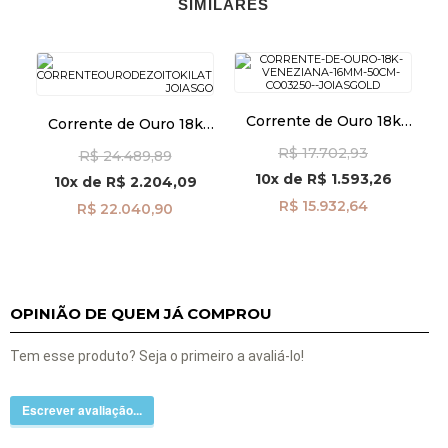
SIMILARES
Corrente de Ouro 18k
Corrente de Ouro 18k
Veneziana 1,6mm 50cm
Veneziana 1,6mm com
R$ 17.702,93
co03250
R$ 24.489,89
60cm co03939
10x
de
R$ 1.593,26
10x
de
R$ 2.204,09
R$ 15.932,64
R$ 22.040,90
OPINIÃO DE QUEM JÁ COMPROU
Tem esse produto? Seja o primeiro a avaliá-lo!
Escrever avaliação...