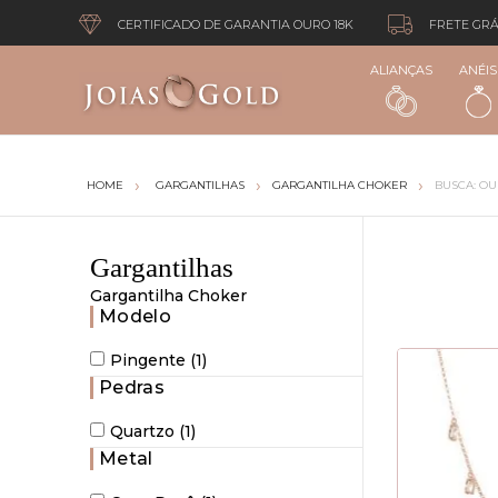
CERTIFICADO DE GARANTIA OURO 18K
FRETE GRÁ
ALIANÇAS
ANÉIS
GARGANTILHAS
GARGANTILHA CHOKER
BUSCA: O
Gargantilhas
Gargantilha Choker
Modelo
Pingente (1)
Pedras
Quartzo (1)
Metal