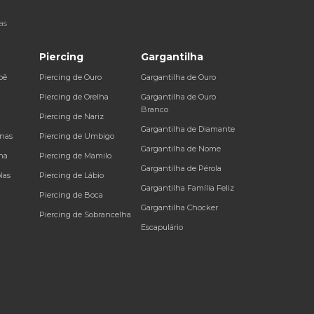
as
Piercing
Gargantilha
bê
Piercing de Ouro
Gargantilha de Ouro
a
Piercing de Orelha
Gargantilha de Ouro
Branco
Piercing de Nariz
Gargantilha de Diamante
inas
Piercing de Umbigo
Gargantilha de Nome
na
Piercing de Mamilo
Gargantilha de Pérola
las
Piercing de Lábio
Gargantilha Família Feliz
Piercing de Boca
Gargantilha Chocker
Piercing de Sobrancelha
Escapulário