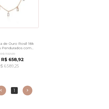
ha de Ouro Rosê 18k
s Pendurados com
0cm ga05110
R$ 7.321,39
 R$ 658,92
$ 6.589,25
1
erior
próximo