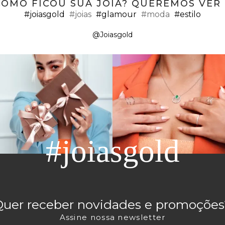
COMO FICOU SUA JÓIA? QUEREMOS VER ;
#joiasgold
#joias
#glamour
#moda
#estilo
@Joiasgold
#joiasgold
Quer receber novidades e promoções
Assine nossa newsletter