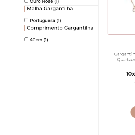
Ouro Rosê (1)
Malha Gargantilha
Portuguesa (1)
Comprimento Gargantilha
40cm (1)
Gargantil
Quartzo
4
10x
R
ant