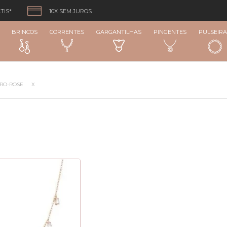
TIS*
10X SEM JUROS
BRINCOS
CORRENTES
GARGANTILHAS
PINGENTES
PULSEIRA
URO-ROSE
X