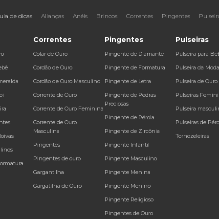
uia de dicas
Alianças
Anéis
Brincos
Correntes
Pingentes
Pulseir
Correntes
Pingentes
Pulseiras
ro
Colar de Ouro
Pingente de Diamante
Pulseira para Be
ebê
Cordão de Ouro
Pingente de Formatura
Pulseira da Mod
meralda
Cordão de Ouro Masculino
Pingente de Letra
Pulseira de Ouro
bi
Corrente de Ouro
Pingente de Pedras
Pulseiras Femin
Preciosas
ira
Corrente de Ouro Feminina
Pulseira masculi
Pingente de Pérola
ntes
Corrente de Ouro
Pulseiras de Péro
Masculina
Pingente de Zircônia
Noivas
Tornozeleiras
Pingentes
Pingente Infantil
linos
Pingentes de ouro
Pingente Masculino
Formatura
Gargantilha
Pingente Menina
Gargatilha de Ouro
Pingente Menino
Pingente Religioso
Pingentes de Ouro