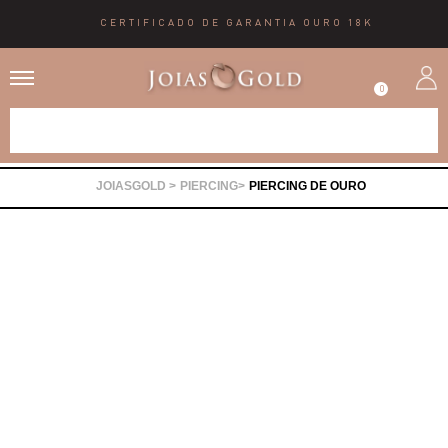
CERTIFICADO DE GARANTIA OURO 18K
0
Alianças
PIERCING
PIERCING DE OURO
Anéis
Brincos
Correntes
Gargantilhas
Pingentes