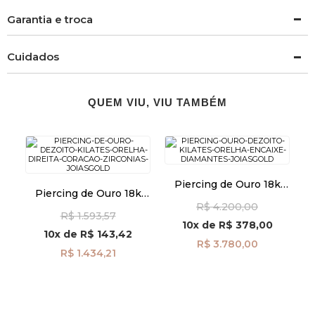
Garantia e troca
Cuidados
QUEM VIU, VIU TAMBÉM
Piercing de Ouro 18k
Piercing de Ouro 18k
Orelha Encaixe com
Orelha Direita Coração
R$ 4.200,00
Diamantes ac07696
R$ 1.593,57
com Zircônias ac07785
10x
de
R$ 378,00
10x
de
R$ 143,42
R$ 3.780,00
R$ 1.434,21