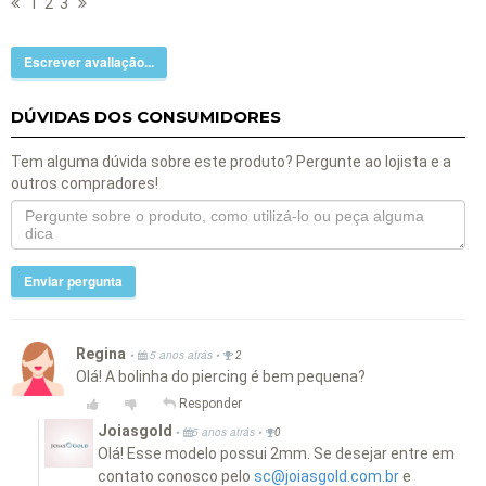
1
2
3
Escrever avaliação...
DÚVIDAS DOS CONSUMIDORES
Tem alguma dúvida sobre este produto? Pergunte ao lojista e a
outros compradores!
Enviar pergunta
Regina
•
•
5 anos atrás
2
Olá! A bolinha do piercing é bem pequena?
Responder
Joiasgold
•
•
5 anos atrás
0
Olá! Esse modelo possui 2mm. Se desejar entre em
contato conosco pelo
sc@joiasgold.com.br
e