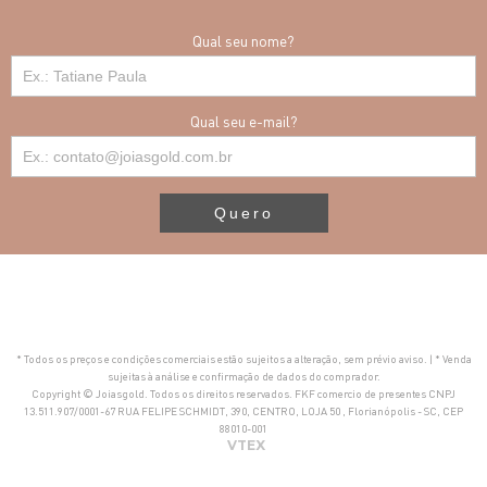
Qual seu nome?
Qual seu e-mail?
Quero
* Todos os preços e condições comerciais estão sujeitos a alteração, sem prévio aviso. | * Venda
sujeitas à análise e confirmação de dados do comprador.
Copyright © Joiasgold. Todos os direitos reservados. FKF comercio de presentes CNPJ
13.511.907/0001-67 RUA FELIPE SCHMIDT, 390, CENTRO, LOJA 50 , Florianópolis - SC, CEP
88010-001
VTEX