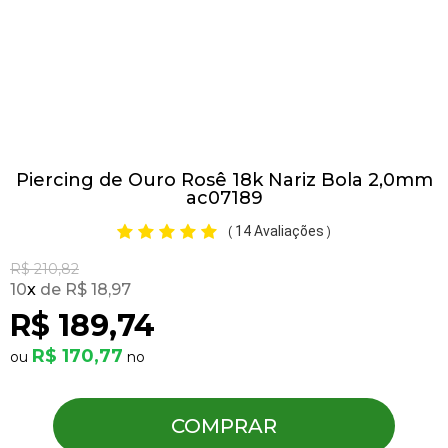
Pulseiras
Piercing
Piercing de Ouro Rosê 18k Nariz Bola 2,0mm
Pedras Preciosas
ac07189
14 Avaliações
(
)
Presente
R$ 210,82
10
x
R$ 18,97
OFERTAS
R$ 189,74
R$ 170,77
COMPRAR