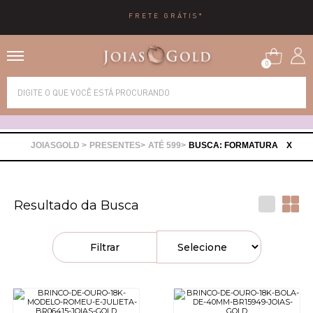
FRETE GRÁTIS*
0
Alianças
Anéis
PRESENTES
ATÉ 599
BUSCA: FORMATURA
X
Brincos
Resultado da Busca
Correntes
Filtrar
Gargantilhas
Pingentes