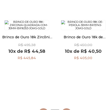
Brinco de Ouro 18k Zircônia
Brinco de Ouro 18k de
Quadrada com 3,0mm
Pérola 3mm br15745
R$ 495,38
R$ 450,00
br16353
10x
de
R$ 44,58
10x
de
R$ 40,50
R$ 445,84
R$ 405,00