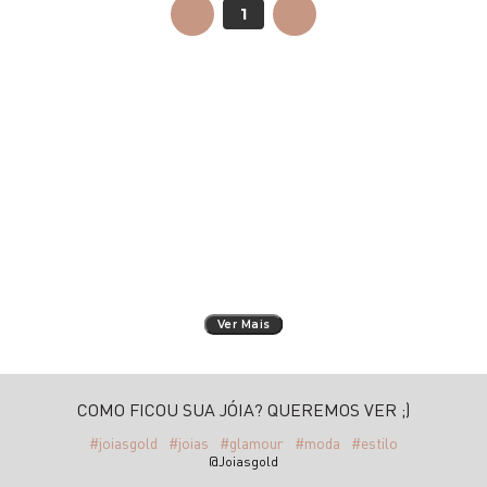
ANTERIOR
1
PRÓXIMO
Ver Mais
COMO FICOU SUA JÓIA? QUEREMOS VER ;)
#joiasgold
#joias
#glamour
#moda
#estilo
@Joiasgold