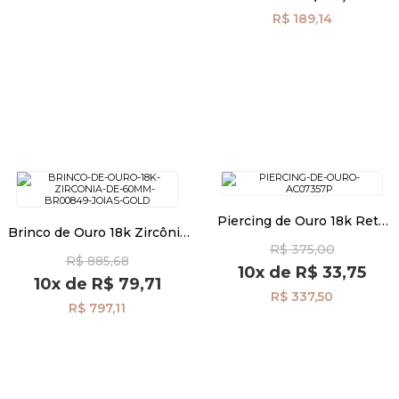
R$ 189,14
Piercing de Ouro 18k Reto
Brinco de Ouro 18k Zircônia
com Bola 3mm ac07357
de 6,0mm br00849
R$ 375,00
R$ 885,68
10x
de
R$ 33,75
10x
de
R$ 79,71
R$ 337,50
R$ 797,11