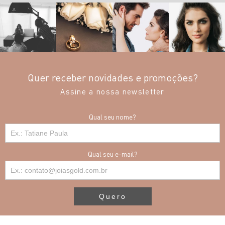
Quer receber novidades e promoções?
Assine a nossa newsletter
Qual seu nome?
Qual seu e-mail?
Quero