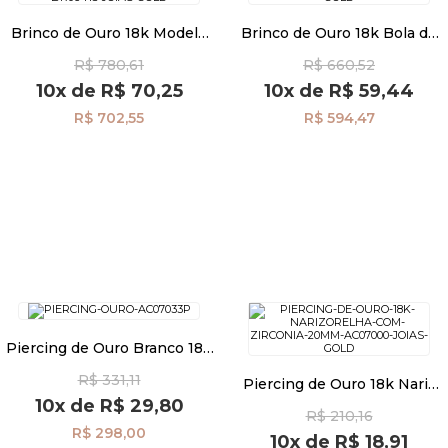
Brinco de Ouro 18k Modelo
Brinco de Ouro 18k Bola de
Romeu e Julieta br06415
4,0mm br15949
Pulseiras
R$ 780,61
R$ 660,52
10x
de
R$ 70,25
10x
de
R$ 59,44
R$ 702,55
R$ 594,47
Piercing
Pedras Preciosas
Presente
OFERTAS
Piercing de Ouro Branco 18k
Nariz/Orelha com Bola de
R$ 331,11
2,0mm ac07033
Piercing de Ouro 18k Nariz
com Zircônia 2,0mm
10x
de
R$ 29,80
R$ 210,16
ac07000
R$ 298,00
10x
de
R$ 18,91