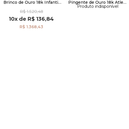
Brinco de Ouro 18k Infantil
Pingente de Ouro 18k Atleta
Produto indisponível
Passarinho br20739
Musculação/Fitness pi18373
R$ 1.520,48
Pulseiras
10x
de
R$ 136,84
R$ 1.368,43
Piercing
Pedras Preciosas
Presente
OFERTAS