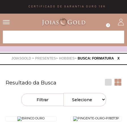
CERTIFICADO DE GARANTIA OURO 18K
0
Alianças
Anéis
PRESENTES
HOBBIES
BUSCA: FORMATURA
X
Brincos
Resultado da Busca
Correntes
Filtrar
Gargantilhas
Pingentes