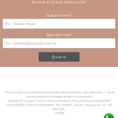
Assine a nossa newsletter
Qual seu nome?
Qual seu e-mail?
Quero
* Todos os preços e condições comerciais estão sujeitos a alteração, sem prévio aviso. | * Venda
sujeitas à análise e confirmação de dados do comprador.
Copyright © Joiasgold. Todos os direitos reservados. FKF comercio de presentes CNPJ
13.511.907/0001-67 RUA FELIPE SCHMIDT, 390, CENTRO, LOJA 50 , Florianópolis - SC, CEP
88010-001
VTEX