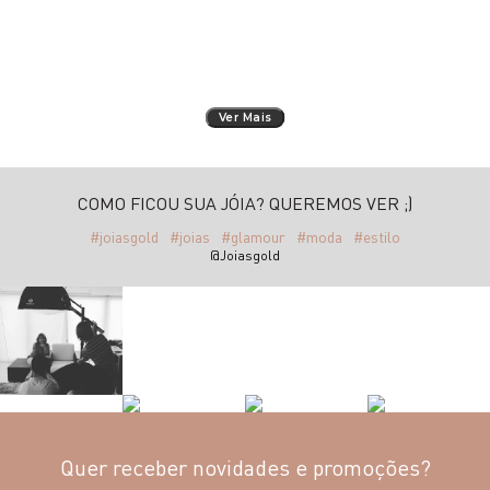
Ver Mais
COMO FICOU SUA JÓIA? QUEREMOS VER ;)
#joiasgold
#joias
#glamour
#moda
#estilo
@Joiasgold
Quer receber novidades e promoções?