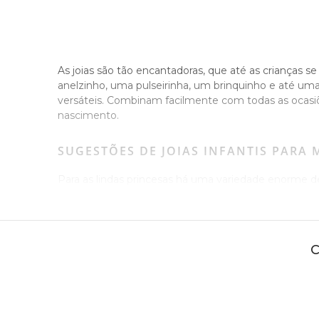
As joias são tão encantadoras, que até as criança
anelzinho, uma pulseirinha, um brinquinho e até uma c
versáteis. Combinam facilmente com todas as ocasiõe
nascimento.
SUGESTÕES DE JOIAS INFANTIS PARA
Para as lindas princesas há uma variedade enorme de 
no centro são perfeitos para o primeiro furo da orel
também são encontrados na nossa seção, inclusive
Para as mocinhas pulseiras, pingentes e anéis comp
são mimos significativos para o batizado.
Assim como os brincos, os pingentes para as menina
borboleta e pintinhos), e coroas, ou seja, uma boa
mesmas características.