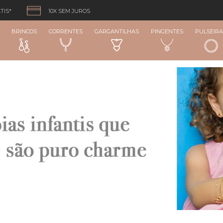
TIS*
10X SEM JUROS
BRINCOS
CORRENTES
GARGANTILHAS
PINGENTES
PULSEIRA