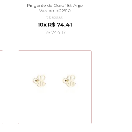
Pingente de Ouro 18k Anjo
Vazado pi22910
R$ 826,85
10x R$ 74,41
R$ 744,17