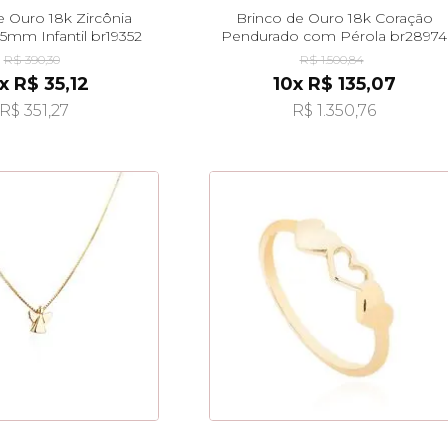
e Ouro 18k Zircônia
Brinco de Ouro 18k Coração
5mm Infantil br19352
Pendurado com Pérola br28974
R$ 390,30
R$ 1.500,84
x R$ 35,12
10x R$ 135,07
R$ 351,27
R$ 1.350,76