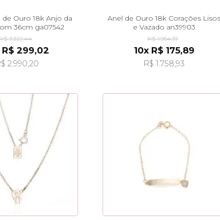
a de Ouro 18k Anjo da
Anel de Ouro 18k Corações Liso
com 36cm ga07542
e Vazado an39903
R$ 3.322,44
R$ 1.954,37
 R$ 299,02
10x R$ 175,89
$ 2.990,20
R$ 1.758,93