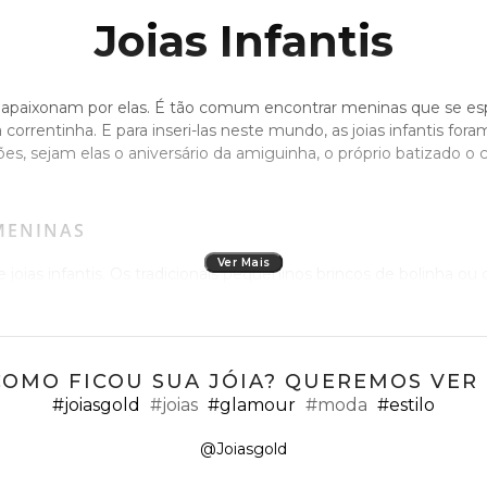
Joias Infantis
s se apaixonam por elas. É tão comum encontrar meninas que s
orrentinha. E para inseri-las neste mundo, as joias infantis foram
s, sejam elas o aniversário da amiguinha, o próprio batizado o
 MENINAS
Ver Mais
joias infantis. Os tradicionais pequeninos brincos de bolinha ou
ha ainda bebê. Brincos diferenciados com formato de coração, bich
 modelos em ouro branco.
lementam o portfólio e são excelentes opções de presente de an
COMO FICOU SUA JÓIA? QUEREMOS VER ;
#joiasgold
#joias
#glamour
#moda
#estilo
s são pequeninos e com um toque divertido, como em formato de
@Joiasgold
 dica para quem quer complementar o presente para menina é faz