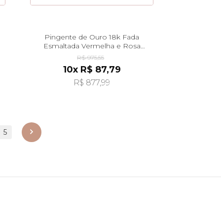
Pingente de Ouro 18k Fada
Esmaltada Vermelha e Rosa
pi20485
R$ 975,55
10x R$ 87,79
R$ 877,99
5
próximo