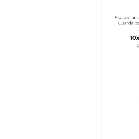
Escapulári
Guarda c
10x
R