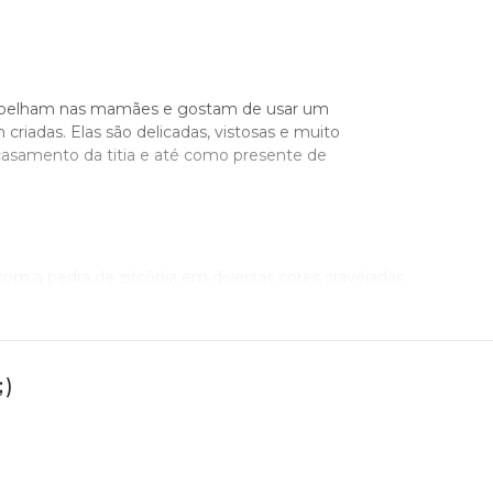
e espelham nas mamães e gostam de usar um
 criadas. Elas são delicadas, vistosas e muito
 casamento da titia e até como presente de
 com a pedra de zircônia em diversas cores cravejadas
inhos, florzinha estrelinhas e até do Mickey
iversário. Os modelos com anjinhos, por exemplo,
)
 bichinhos (gatinho, ursinho, cachorrinho,
er um kit com duas joias de ouro 18k com as