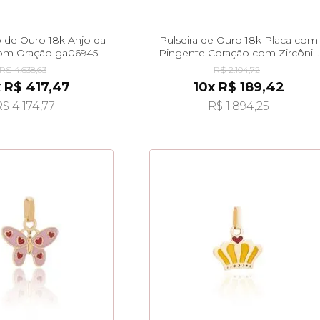
o de Ouro 18k Anjo da
Pulseira de Ouro 18k Placa com
om Oração ga06945
Pingente Coração com Zircônia
pu06065
R$ 4.638,63
R$ 2.104,72
 R$ 417,47
10x R$ 189,42
$ 4.174,77
R$ 1.894,25