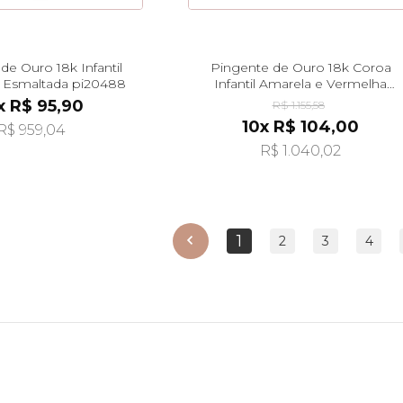
de Ouro 18k Infantil
Pingente de Ouro 18k Coroa
 Esmaltada pi20488
Infantil Amarela e Vermelha
pi20487
x R$ 95,90
R$ 1.155,58
10x R$ 104,00
R$ 959,04
R$ 1.040,02
1
anterior
2
3
4