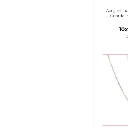
Gargantilh
Guarda 
10x
R