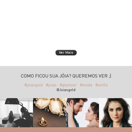
Ver Mais
COMO FICOU SUA JÓIA? QUEREMOS VER ;)
#joiasgold
#joias
#glamour
#moda
#estilo
@Joiasgold