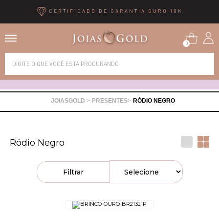
CERTIFICADO DE GARANTIA OURO 18K
0
Alianças
Anéis
PRESENTES
RÓDIO NEGRO
Brincos
Ródio Negro
Correntes
Filtrar
Gargantilhas
Pingentes