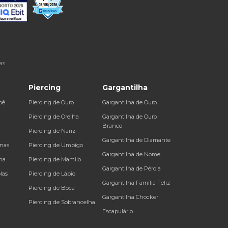
as
Piercing
Gargantilha
bê
Piercing de Ouro
Gargantilha de Ouro
a
Piercing de Orelha
Gargantilha de Ouro
Branco
Piercing de Nariz
Gargantilha de Diamante
inas
Piercing de Umbigo
Gargantilha de Nome
na
Piercing de Mamilo
Gargantilha de Pérola
las
Piercing de Lábio
Gargantilha Família Feliz
Piercing de Boca
Gargantilha Chocker
Piercing de Sobrancelha
Escapulário