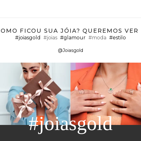
COMO FICOU SUA JÓIA? QUEREMOS VER ;
#joiasgold
#joias
#glamour
#moda
#estilo
@Joiasgold
#joiasgold