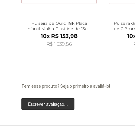
Pulseira de Ouro 18k Placa
Pulseira 
Infantil Malha Piastrine de 13cm
de 0,8mm
pu07493
10x R$ 153,98
10
R$ 1.539,86
Tem esse produto? Seja o primeiro a avaliá-lo!
Escrever avaliação...