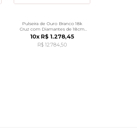
Pulseira de Ouro Branco 18k
Cruz com Diamantes de 18cm
pu07203
10x R$ 1.278,45
R$ 12.784,50