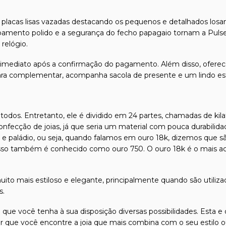
placas lisas vazadas destacando os pequenos e detalhados losan
amento polido e a segurança do fecho papagaio tornam a Pulsei
relógio.
 imediato após a confirmação do pagamento. Além disso, oferec
E para complementar, acompanha sacola de presente e um lindo es
odos. Entretanto, ele é dividido em 24 partes, chamadas de kilat
confecção de joias, já que seria um material com pouca durabilida
l e paládio, ou seja, quando falamos em ouro 18k, dizemos que s
isso também é conhecido como ouro 750. O ouro 18k é o mais ace
ito mais estiloso e elegante, principalmente quando são utiliza
s.
 que você tenha à sua disposição diversas possibilidades. Esta
tir que você encontre a joia que mais combina com o seu estilo 