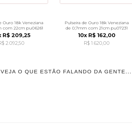
de Ouro 18k Veneziana
Pulseira de Ouro 18k Veneziana
 com 22cm pu06261
de 0,7mm com 21cm pu07231
x R$ 209,25
10x R$ 162,00
R$ 2.092,50
R$ 1.620,00
VEJA O QUE ESTÃO FALANDO DA GENTE...