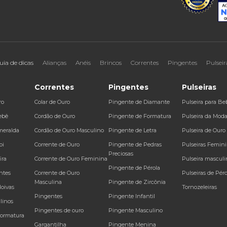
uia de dicas
Alianças
Anéis
Brincos
Correntes
Pingentes
Pulseir
Correntes
Pingentes
Pulseiras
ro
Colar de Ouro
Pingente de Diamante
Pulseira para Be
ebê
Cordão de Ouro
Pingente de Formatura
Pulseira da Mod
meralda
Cordão de Ouro Masculino
Pingente de Letra
Pulseira de Ouro
bi
Corrente de Ouro
Pingente de Pedras
Pulseiras Femin
Preciosas
ira
Corrente de Ouro Feminina
Pulseira masculi
Pingente de Pérola
ntes
Corrente de Ouro
Pulseiras de Péro
Masculina
Pingente de Zircônia
Noivas
Tornozeleiras
Pingentes
Pingente Infantil
linos
Pingentes de ouro
Pingente Masculino
Formatura
Gargantilha
Pingente Menina