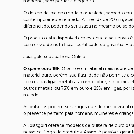
moderno, sem perder a elegância.
O design da joia em modelo articulado, somado com 
contemporâneo e refinado. A medida de 20 cm, acab
diferenciado, podendo ser usada no mesmo pulso do 
O produto está disponível em estoque e seu envio é
com envio de nota fiscal, certificado de garantia. 
Joiasgold sua Joalheria Online
O que é ouro 18k:
O ouro é o material mais nobre de t
material puro, porém, sua fragilidade não permite a 
com outras ligas metálicas, como cobre, zinco, níque
outros metais, ou 75% em ouro e 25% em ligas, por 
mundo.
As
pulseiras
podem ser artigos que deixam o visual mu
o presente perfeito para homens, mulheres e criança
A Joiasgold oferece modelos de
pulseira de ouro
para
nosso catálogo de produtos. Assim, é possível garan