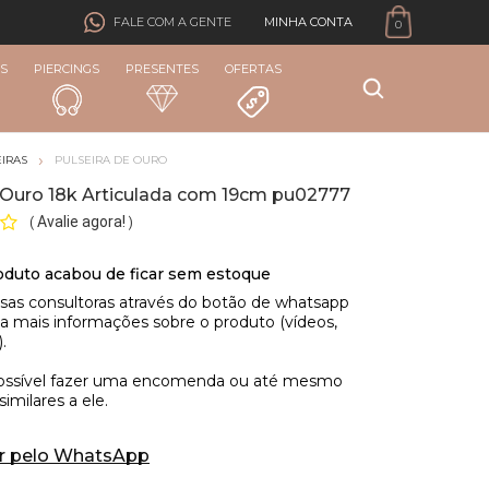
MINHA CONTA
FALE COM A GENTE
0
S
PIERCINGS
PRESENTES
OFERTAS
IRAS
PULSEIRA DE OURO
e Ouro 18k Articulada com 19cm pu02777
Avalie agora!
(
)
r pelo WhatsApp