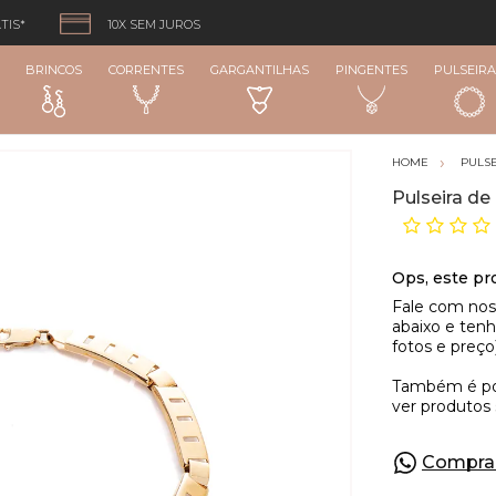
TIS*
10X SEM JUROS
BRINCOS
CORRENTES
GARGANTILHAS
PINGENTES
PULSEIRA
PULSE
Pulseira d
Compra