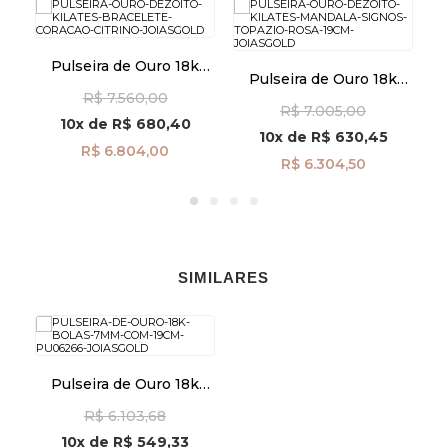
k
Pulseira de Ouro 18k
Pulseira de Ouro 18k
m
Bracelete Aberto com
Mandala Signos com
B
R$ 7.560,00
Coração Citrino pu06555
R$ 7.005,00
Topázio Rosa 19cm
10x
de
R$ 680,40
pu06878
10x
de
R$ 630,45
R$ 6.804,00
R$ 6.304,50
SIMILARES
Pulseira de Ouro 18k
Bolas 7mm com 19cm
R$ 6.103,68
pu06266
10x
de
R$ 549,33