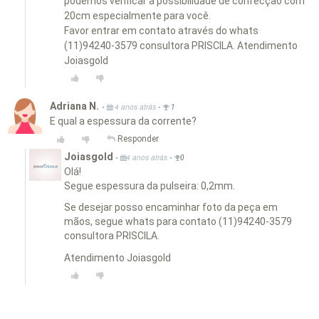
podemos verificar a possibilidade de confecção com
20cm especialmente para você.
Favor entrar em contato através do whats
(11)94240-3579 consultora PRISCILA. Atendimento
Joiasgold
Adriana N.
•
•
4 anos atrás
1
E qual a espessura da corrente?
Responder
Joiasgold
•
•
4 anos atrás
0
Olá!
Segue espessura da pulseira: 0,2mm.
Se desejar posso encaminhar foto da peça em
mãos, segue whats para contato (11)94240-3579
consultora PRISCILA.
Atendimento Joiasgold