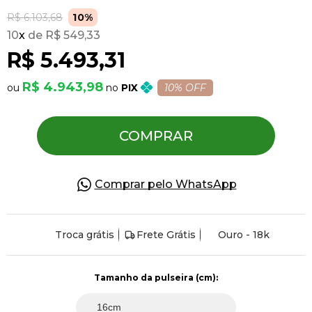
R$ 6.103,68
10%
10
x
R$ 549,33
Pulseiras
R$ 5.493,31
Piercing
R$ 4.943,98
PIX
10% OFF
Pedras Preciosas
COMPRAR
Presente
Comprar pelo WhatsApp
OFERTAS
Troca grátis
Frete Grátis
Ouro - 18k