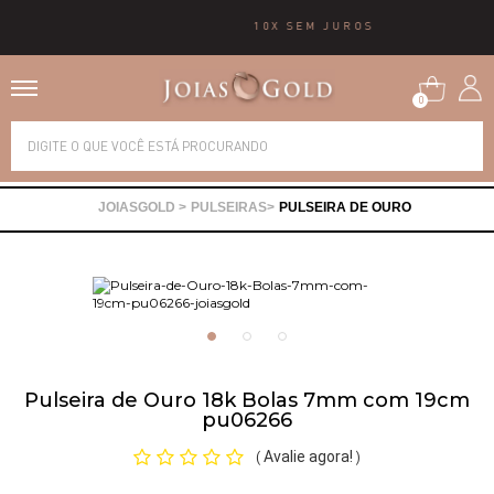
10X SEM JUROS
0
Alianças
PULSEIRAS
PULSEIRA DE OURO
Anéis
Brincos
Correntes
Pulseira de Ouro 18k Bolas 7mm com 19cm
pu06266
Gargantilhas
Avalie agora!
(
)
Pingentes