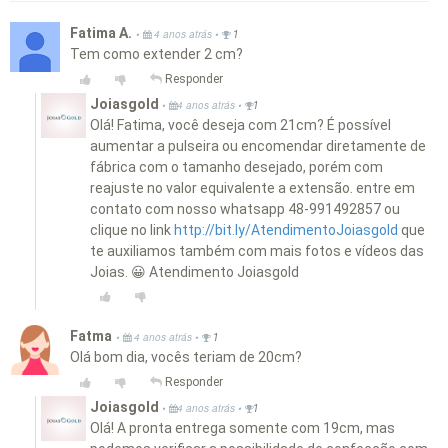
Fatima A.
•
•
4 anos atrás
1
Tem como extender 2 cm?
Responder
Joiasgold
•
•
4 anos atrás
1
Olá! Fatima, você deseja com 21cm? É possível
aumentar a pulseira ou encomendar diretamente de
fábrica com o tamanho desejado, porém com
reajuste no valor equivalente a extensão. entre em
contato com nosso whatsapp 48-991492857 ou
clique no link
http://bit.ly/AtendimentoJoiasgold
que
te auxiliamos também com mais fotos e vídeos das
Joias. 😀 Atendimento Joiasgold
Fatma
•
•
4 anos atrás
1
Olá bom dia, vocês teriam de 20cm?
Responder
Joiasgold
•
•
4 anos atrás
1
Olá! A pronta entrega somente com 19cm, mas