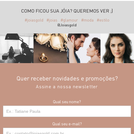
COMO FICOU SUA JÓIA? QUEREMOS VER ;)
#joiasgold
#joias
#glamour
#moda
#estilo
@Joiasgold
Quer receber novidades e promoções?
Assine a nossa newsletter
Qual seu nome?
Qual seu e-mail?