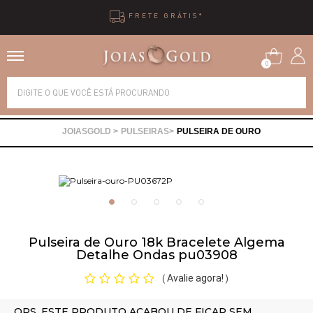
FRETE GRÁTIS*
0
Alianças
PULSEIRAS
PULSEIRA DE OURO
Anéis
Brincos
Correntes
Pulseira de Ouro 18k Bracelete Algema
Detalhe Ondas pu03908
Gargantilhas
Avalie agora!
(
)
Pingentes