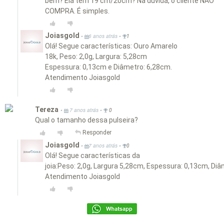
bem? Ela tem 19 cm/20cm? Na dúvida, o cliente NÃO
COMPRA. É simples.
Joiasgold
•
•
6 anos atrás
1
Olá! Segue características: Ouro Amarelo
18k, Peso: 2,0g, Largura: 5,28cm
Espessura: 0,13cm e Diâmetro: 6,28cm.
Atendimento Joiasgold
Tereza
•
•
7 anos atrás
0
Qual o tamanho dessa pulseira?
Responder
Joiasgold
•
•
7 anos atrás
0
Olá! Segue características da
joia:Peso: 2,0g, Largura 5,28cm, Espessura: 0,13cm, Diâ
Atendimento Joiasgold