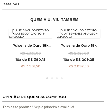
Detalhes
QUEM VIU, VIU TAMBÉM
co
Pulseira de Ouro 18k
Pulseira de Ouro 18k
Te
tes
Cordão de 2,7mm com
Veneziana de 0,8mm
A
R$ 4.335,00
R$ 2.325,00
18cm pu08660
com 22cm pu06261
10x
de
R$ 390,15
10x
de
R$ 209,25
R$ 3.901,50
R$ 2.092,50
OPINIÃO DE QUEM JÁ COMPROU
Tem esse produto? Seja o primeiro a avaliá-lo!