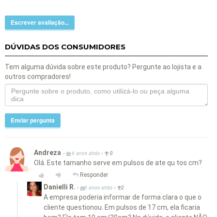
Escrever avaliação...
DÚVIDAS DOS CONSUMIDORES
Tem alguma dúvida sobre este produto? Pergunte ao lojista e a
outros compradores!
Enviar pergunta
Andreza
•
•
6 anos atrás
0
Olá. Este tamanho serve em pulsos de ate qu tos cm?
Responder
Danielli R.
•
•
5 anos atrás
2
A empresa poderia informar de forma clara o que o
cliente questionou. Em pulsos de 17 cm, ela ficaria