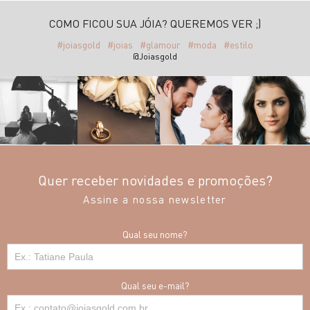
COMO FICOU SUA JÓIA? QUEREMOS VER ;)
#joiasgold
#joias
#glamour
#moda
#estilo
@Joiasgold
Quer receber novidades e promoções?
Assine a nossa newsletter
Qual seu nome?
Qual seu e-mail?