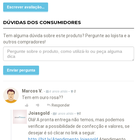
Escrever avaliação...
DÚVIDAS DOS CONSUMIDORES
Tem alguma dúvida sobre este produto? Pergunte ao lojista e a
outros compradores!
Enviar pergunta
Marcos V.
•
•
6 anos atrás
0
Tem em ouro rosa??
Responder
Joiasgold
•
•
6 anos atrás
0
Olá! A pronta entrega não temos, mas podemos
verificar a possibilidade de confecção e valores, se
desejar é só clicar no link a seguir:
http://bit.ly/AtendimentoJoiasgold
Atendimento