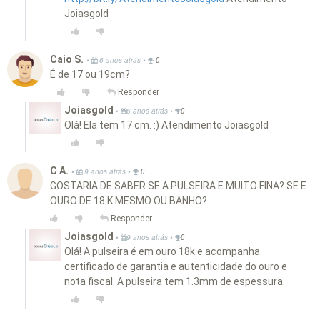
Joiasgold
Caio S.
•
•
6 anos atrás
0
É de 17 ou 19cm?
Responder
Joiasgold
•
•
6 anos atrás
0
Olá! Ela tem 17 cm. :) Atendimento Joiasgold
C A.
•
•
9 anos atrás
0
GOSTARIA DE SABER SE A PULSEIRA E MUITO FINA? SE E
OURO DE 18 K MESMO OU BANHO?
Responder
Joiasgold
•
•
9 anos atrás
0
Olá! A pulseira é em ouro 18k e acompanha
certificado de garantia e autenticidade do ouro e
nota fiscal. A pulseira tem 1.3mm de espessura.