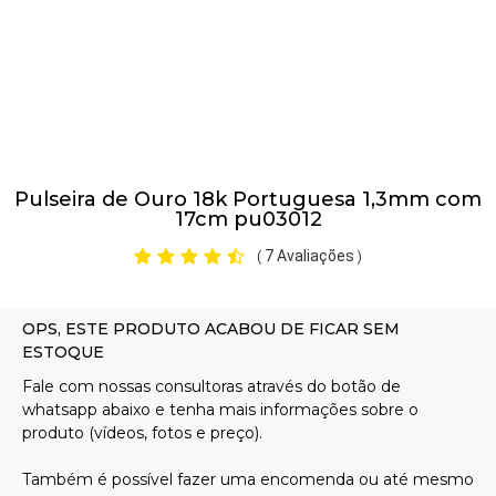
Pulseiras
Piercing
Pulseira de Ouro 18k Portuguesa 1,3mm com
Pedras Preciosas
17cm pu03012
7 Avaliações
(
)
Presente
OFERTAS