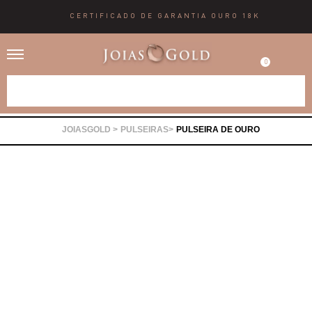
CERTIFICADO DE GARANTIA OURO 18K
0
Alianças
PULSEIRAS
PULSEIRA DE OURO
Anéis
Brincos
Correntes
Gargantilhas
Pingentes