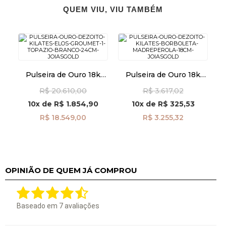
QUEM VIU, VIU TAMBÉM
Pulseira de Ouro 18k
Pulseira de Ouro 18k
Elos Groumet com 1
Borboleta Madrepérola
R$ 20.610,00
R$ 3.617,02
Topázio Branco de 24cm
de 18cm pu08323
pu06747
10x
de
R$ 1.854,90
10x
de
R$ 325,53
R$ 18.549,00
R$ 3.255,32
OPINIÃO DE QUEM JÁ COMPROU
Baseado em
7
avaliações