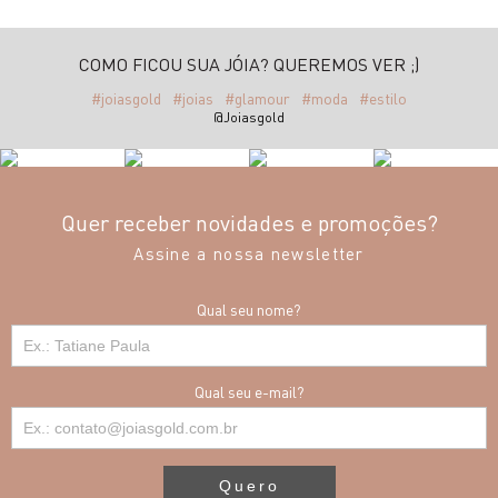
COMO FICOU SUA JÓIA? QUEREMOS VER ;)
#joiasgold
#joias
#glamour
#moda
#estilo
@Joiasgold
Quer receber novidades e promoções?
Assine a nossa newsletter
Qual seu nome?
Qual seu e-mail?
Quero