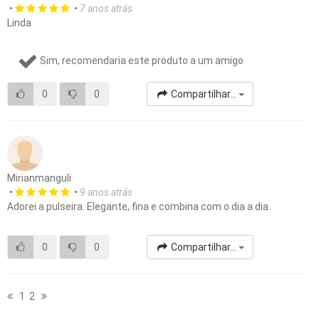
•
•
7 anos atrás
Linda
Sim, recomendaria este produto a um amigo
0
0
Compartilhar...
Mirianmanguli
•
•
9 anos atrás
Adorei a pulseira. Elegante, fina e combina com o dia a dia.
0
0
Compartilhar...
1
2