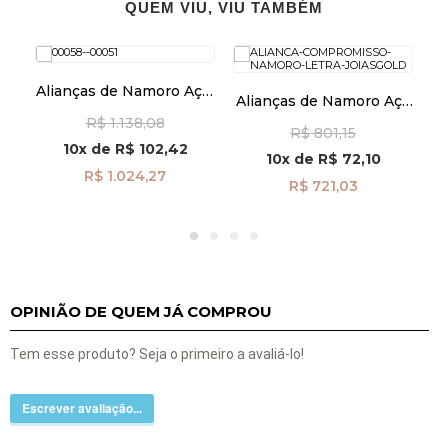
QUEM VIU, VIU TAMBÉM
Alianças de Namoro Aço,
Alianças de Namoro Aço
A
Fio de Ouro e Zircônia
ço,
e Ouro com Letra e
R$ 1.138,08
alf402-1
m
R$ 801,15
Zircônia alf081-1
10x
de
R$ 102,42
10x
de
R$ 72,10
R$ 1.024,27
R$ 721,03
OPINIÃO DE QUEM JÁ COMPROU
Tem esse produto? Seja o primeiro a avaliá-lo!
Escrever avaliação...