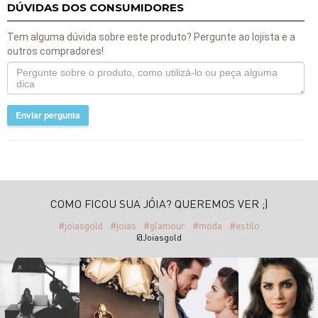
DÚVIDAS DOS CONSUMIDORES
Tem alguma dúvida sobre este produto? Pergunte ao lojista e a
outros compradores!
Enviar pergunta
COMO FICOU SUA JÓIA? QUEREMOS VER ;)
#joiasgold
#joias
#glamour
#moda
#estilo
@Joiasgold