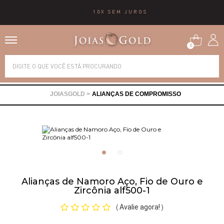
10X SEM JUROS
0
Alianças
ALIANÇAS DE COMPROMISSO
Anéis
Brincos
Correntes
Alianças de Namoro Aço, Fio de Ouro e
Zircônia alf500-1
Gargantilhas
Avalie agora!
(
)
Pingentes