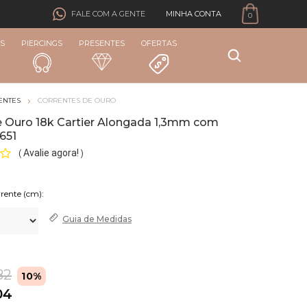
MINHA CONTA
FALE COM A GENTE
0
S
PIERCINGS
PRESENTES
OFERTAS
ENTES
CORRENTES DE OURO
e Ouro 18k Cartier Alongada 1,3mm com
651
Avalie agora!
(
)
rente (cm):
Guia de
Medidas
82
10%
04