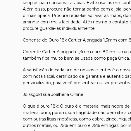
simples para conservar as joias. Evite usá-las em con
Além disso, procure não tomar banho com a joia, por
o mais opaca. Procure retirá-las ao lavar as mãos, d
arranhar com mais facilidade. Até mesmo o contato co
procure guardá-las individualmente.
Corrente de Ouro 18k Cartier Alongada 1,3mm com
Corrente Cartier Alongada 1,3mm com 80cm. Uma p
também fica muito bem se usada como peça única. A
A satisfação de cada um de nossos clientes é o nosso
com nota fiscal, certificado de garantia e autentici
personalizado, para você presentear ou ser presente
Joiasgold sua Joalheria Online
O que é ouro 18k: O ouro é o material mais nobre de t
material puro, porém, sua fragilidade não permite a 
com outras ligas metálicas, como cobre, zinco, níque
outros metais, ou 75% em ouro e 25% em ligas, por 