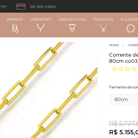
TIS*
10X SEM JUROS
BRINCOS
CORRENTES
GARGANTILHAS
PINGENTES
PULSEIRA
CORR
Corrente d
80cm co03
Tamanho da cor
R$ 5.727,
R$ 5.155,