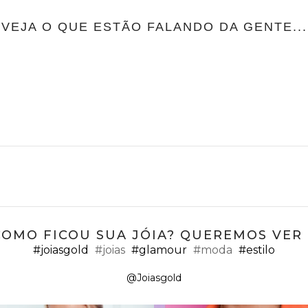
VEJA O QUE ESTÃO FALANDO DA GENTE...
COMO FICOU SUA JÓIA? QUEREMOS VER ;
#joiasgold
#joias
#glamour
#moda
#estilo
@Joiasgold