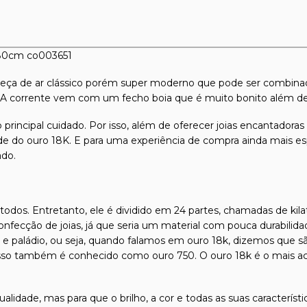
 80cm co003651
eça de ar clássico porém super moderno que pode ser combin
 corrente vem com um fecho boia que é muito bonito além de 
 principal cuidado. Por isso, além de oferecer joias encantadora
dade do ouro 18K. E para uma experiência de compra ainda mais es
ado.
odos. Entretanto, ele é dividido em 24 partes, chamadas de kilat
confecção de joias, já que seria um material com pouca durabilida
l e paládio, ou seja, quando falamos em ouro 18k, dizemos que s
isso também é conhecido como ouro 750. O ouro 18k é o mais ace
qualidade, mas para que o brilho, a cor e todas as suas caracterís