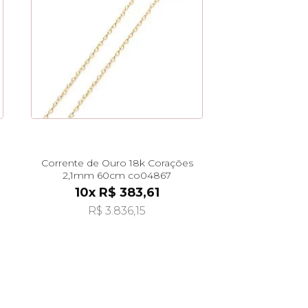
Corrente de Ouro 18k Corações
2,1mm 60cm co04867
10x R$ 383,61
R$ 3.836,15