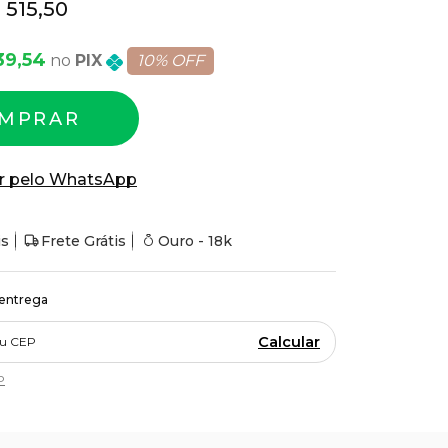
 515,50
39,54
PIX
10% OFF
MPRAR
r pelo WhatsApp
is
Frete Grátis
Ouro - 18k
 entrega
Calcular
P