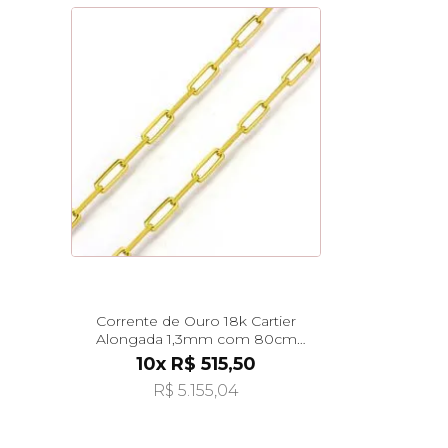
Corrente de Ouro 18k Cartier
Alongada 1,3mm com 80cm
co03651
10x R$ 515,50
R$ 5.155,04