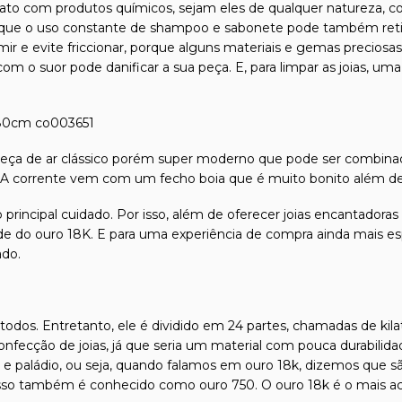
tato com produtos químicos, sejam eles de qualquer natureza, com
que o uso constante de shampoo e sabonete pode também retirar 
ormir e evite friccionar, porque alguns materiais e gemas precio
m o suor pode danificar a sua peça. E, para limpar as joias, uma
 80cm co003651
eça de ar clássico porém super moderno que pode ser combin
 corrente vem com um fecho boia que é muito bonito além de 
 principal cuidado. Por isso, além de oferecer joias encantadora
dade do ouro 18K. E para uma experiência de compra ainda mais es
ado.
odos. Entretanto, ele é dividido em 24 partes, chamadas de kilat
confecção de joias, já que seria um material com pouca durabilida
l e paládio, ou seja, quando falamos em ouro 18k, dizemos que s
isso também é conhecido como ouro 750. O ouro 18k é o mais ace