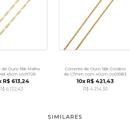
e de Ouro 18k Malha
Corrente de Ouro 18k Cordino
et 45cm co01726
de 1,7mm com 40cm co03583
x R$ 613,24
10x R$ 421,43
R$ 6.132,43
R$ 4.214,36
SIMILARES