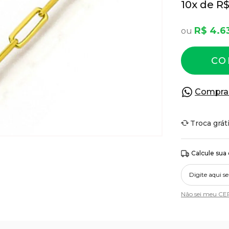
10
x
R$
R$ 4.6
CO
Compra
Troca grát
Calcule sua
Não sei meu CE