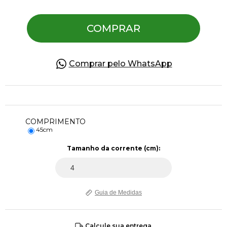
COMPRAR
Pulseiras
Piercing
Comprar pelo WhatsApp
Pedras Preciosas
COMPRIMENTO
Presente
45cm
Tamanho da corrente (cm):
OFERTAS
Guia de Medidas
Calcule sua entrega