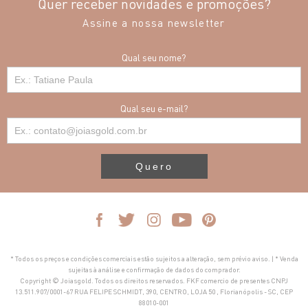
Quer receber novidades e promoções?
Assine a nossa newsletter
Qual seu nome?
Qual seu e-mail?
Quero
* Todos os preços e condições comerciais estão sujeitos a alteração, sem prévio aviso. | * Venda
sujeitas à análise e confirmação de dados do comprador.
Copyright © Joiasgold. Todos os direitos reservados. FKF comercio de presentes CNPJ
13.511.907/0001-67 RUA FELIPE SCHMIDT, 390, CENTRO, LOJA 50 , Florianópolis - SC, CEP
88010-001