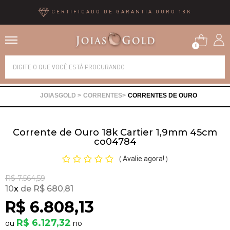
CERTIFICADO DE GARANTIA OURO 18K
0
Alianças
CORRENTES
CORRENTES DE OURO
Anéis
Corrente de Ouro 18k Cartier 1,9mm 45cm
Brincos
co04784
Avalie agora!
(
)
Correntes
R$ 7.564,59
10
x
R$ 680,81
Gargantilhas
R$ 6.808,13
R$ 6.127,32
Pingentes