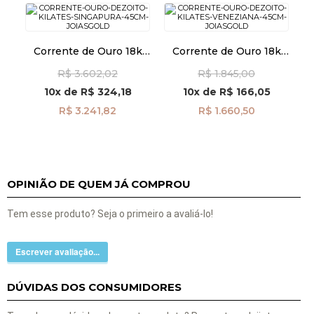
Corrente de Ouro 18k
Corrente de Ouro 18k
Singapura de 1,4mm
Veneziana 0,5mm 45cm
R$ 3.602,02
R$ 1.845,00
com 45cm co01433
co04922
10x
de
R$ 324,18
10x
de
R$ 166,05
R$ 3.241,82
R$ 1.660,50
OPINIÃO DE QUEM JÁ COMPROU
Tem esse produto? Seja o primeiro a avaliá-lo!
Escrever avaliação...
DÚVIDAS DOS CONSUMIDORES