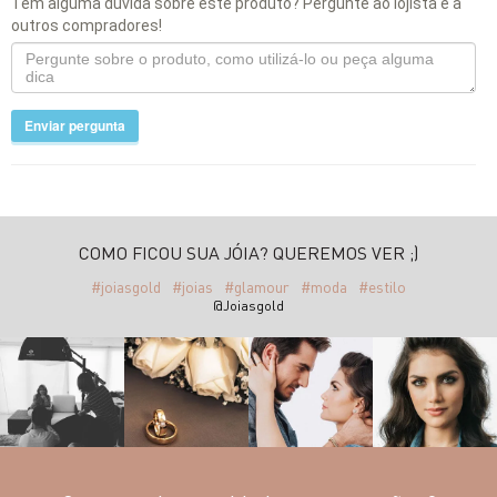
Tem alguma dúvida sobre este produto? Pergunte ao lojista e a
outros compradores!
Enviar pergunta
COMO FICOU SUA JÓIA? QUEREMOS VER ;)
#joiasgold
#joias
#glamour
#moda
#estilo
@Joiasgold