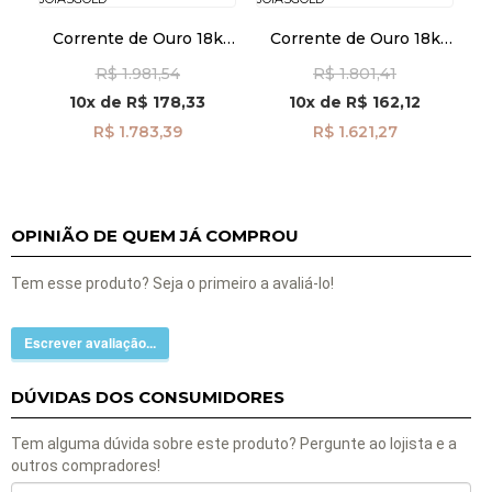
Corrente de Ouro 18k
Corrente de Ouro 18k
Cartier de 0,7mm com
Cartier de 0,7mm com
R$ 1.981,54
R$ 1.801,41
45cm co04589
40cm co04577
10x
de
R$ 178,33
10x
de
R$ 162,12
R$ 1.783,39
R$ 1.621,27
OPINIÃO DE QUEM JÁ COMPROU
Tem esse produto? Seja o primeiro a avaliá-lo!
Escrever avaliação...
DÚVIDAS DOS CONSUMIDORES
Tem alguma dúvida sobre este produto? Pergunte ao lojista e a
outros compradores!