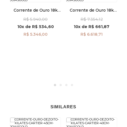
k
Corrente de Ouro 18k
Corrente de Ouro 18k
da
Veneziana 1.0mm com
Cordão de 2,1mm com
R$ 5.940,00
R$ 7.354,12
40cm co04308
60cm co04803
10x
de
R$ 534,60
10x
de
R$ 661,87
R$ 5.346,00
R$ 6.618,71
SIMILARES