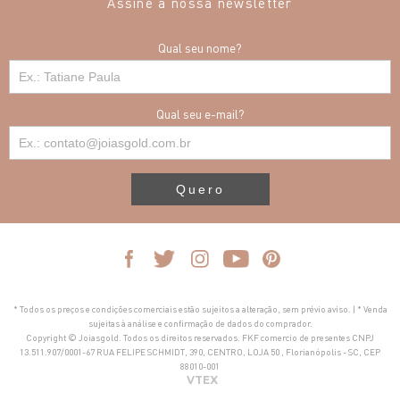
Assine a nossa newsletter
Qual seu nome?
Qual seu e-mail?
Quero
* Todos os preços e condições comerciais estão sujeitos a alteração, sem prévio aviso. | * Venda
sujeitas à análise e confirmação de dados do comprador.
Copyright © Joiasgold. Todos os direitos reservados. FKF comercio de presentes CNPJ
13.511.907/0001-67 RUA FELIPE SCHMIDT, 390, CENTRO, LOJA 50 , Florianópolis - SC, CEP
88010-001
VTEX