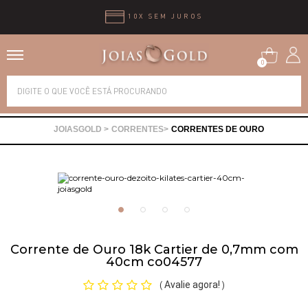
10X SEM JUROS
0
Alianças
CORRENTES
CORRENTES DE OURO
Anéis
Brincos
Correntes
Corrente de Ouro 18k Cartier de 0,7mm com
40cm co04577
Gargantilhas
Avalie agora!
(
)
Pingentes