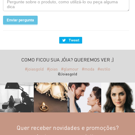
Enviar pergunta
COMO FICOU SUA JÓIA? QUEREMOS VER ;)
#joiasgold
#joias
#glamour
#moda
#estilo
@Joiasgold
Quer receber novidades e promoções?