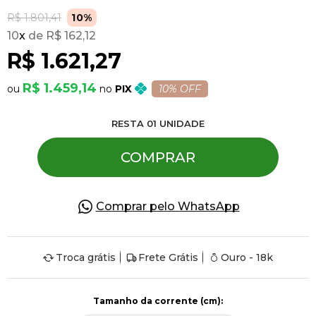
R$ 1.801,41
10%
10
x
R$ 162,12
Pulseiras
R$ 1.621,27
Piercing
R$ 1.459,14
PIX
10% OFF
RESTA
01
UNIDADE
Pedras Preciosas
COMPRAR
Presente
Comprar pelo WhatsApp
OFERTAS
Troca grátis
Frete Grátis
Ouro - 18k
Tamanho da corrente (cm):