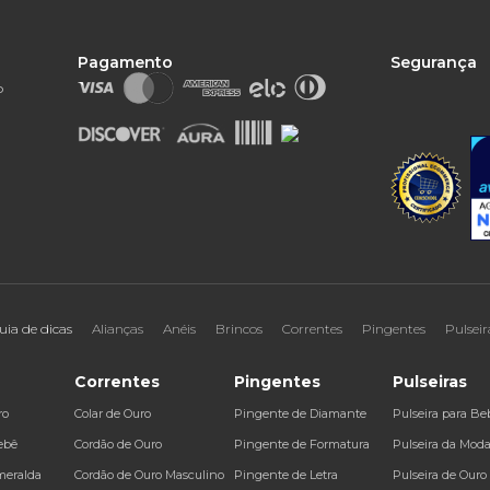
Pagamento
Segurança
o
uia de dicas
Alianças
Anéis
Brincos
Correntes
Pingentes
Pulseir
Correntes
Pingentes
Pulseiras
ro
Colar de Ouro
Pingente de Diamante
Pulseira para Be
ebê
Cordão de Ouro
Pingente de Formatura
Pulseira da Mod
meralda
Cordão de Ouro Masculino
Pingente de Letra
Pulseira de Ouro