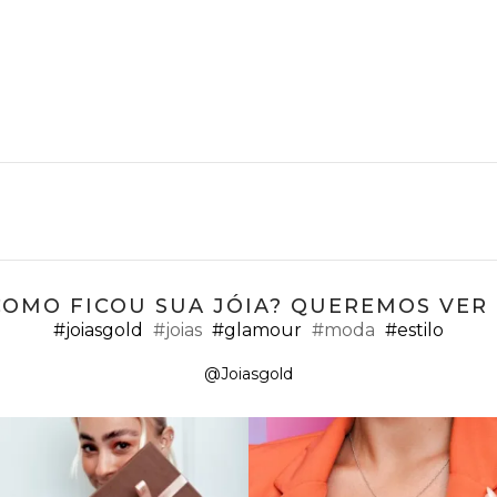
COMO FICOU SUA JÓIA? QUEREMOS VER ;
#joiasgold
#joias
#glamour
#moda
#estilo
@Joiasgold