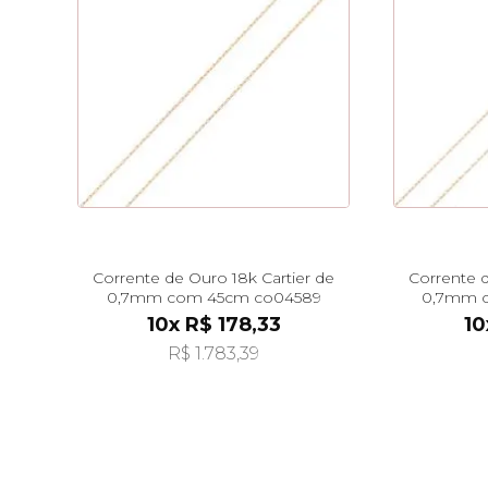
Corrente de Ouro 18k Cartier de
Corrente d
0,7mm com 45cm co04589
0,7mm 
10x R$ 178,33
10
R$ 1.783,39