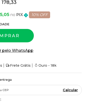
 178,33
5,05
PIX
10% OFF
DADE
MPRAR
r pelo WhatsApp
is
Frete Grátis
Ouro - 18k
 entrega
Calcular
P