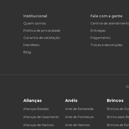
Institucional
Fale com a gente
Quem somos
Central de atendiment
Política de privacidade
Entregas
Garantia de satisfação
Pagamento
Manifesto
Trocas e devoluções
Blog
G
Alianças
Anéis
Brincos
Alianças Baratas
Anel de Esmeralda
Brincos de Ou
Alianças de Casamento
Anel de Formatura
Brinco para B
Alianças de Namoro
Anel de Namoro
Brincos de Es