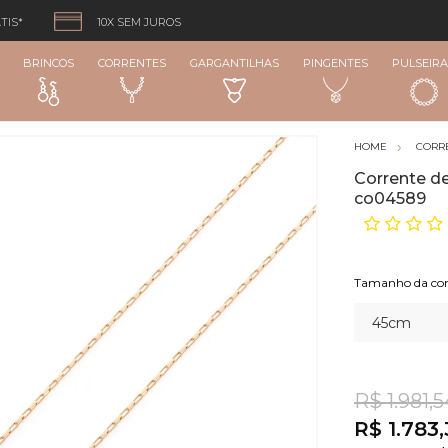
TIS*
10X SEM JUROS
BRINCOS
CORRENTES
GARGANTILHAS
PINGENTES
PULSEIRA
CORR
Corrente d
co04589
Tamanho da cor
R$ 1.981,5
R$ 1.783