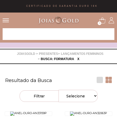
CERTIFICADO DE GARANTIA OURO 18K
0
Alianças
Anéis
PRESENTES
LANÇAMENTOS FEMININOS
BUSCA: FORMATURA
X
Brincos
Resultado da Busca
Correntes
Filtrar
Gargantilhas
Pingentes