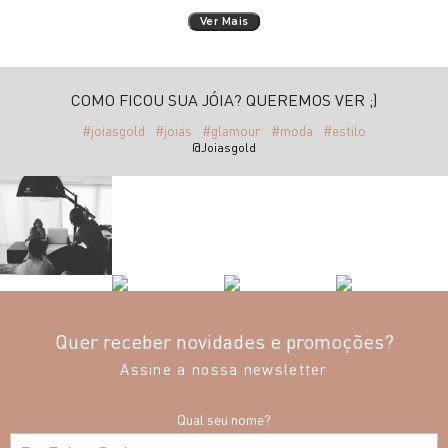
Ver Mais
COMO FICOU SUA JÓIA? QUEREMOS VER ;)
#joiasgold
#joias
#glamour
#moda
#estilo
@Joiasgold
Quer receber novidades e promoções?
Assine a nossa newsletter
Qual seu nome?