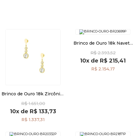
Brinco de Ouro 18k Navete
Trabalhado com Pérola
R$ 2.393,52
Pendurada br20699
10x
de
R$ 215,41
R$ 2.154,17
Brinco de Ouro 18k Zircônias
Penduradas br21839
R$ 1.651,00
10x
de
R$ 133,73
R$ 1.337,31