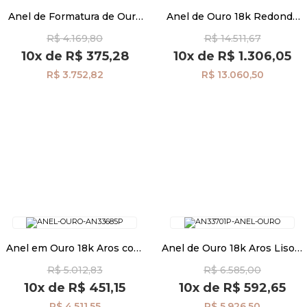
Anel de Formatura de Ouro
Anel de Ouro 18k Redondo
18K Medicina com
com Rubi an32721
R$ 4.169,80
R$ 14.511,67
Esmeraldas an33159
Pulseiras
10x
de
R$ 375,28
10x
de
R$ 1.306,05
R$ 3.752,82
R$ 13.060,50
Piercing
Pedras Preciosas
Presente
OFERTAS
Anel em Ouro 18k Aros com
Anel de Ouro 18k Aros Liso e
Nome Até 11 Letras an33685
Trabalhado com Diamantes
R$ 5.012,83
R$ 6.585,00
an33701
10x
de
R$ 451,15
10x
de
R$ 592,65
R$ 4.511,55
R$ 5.926,50