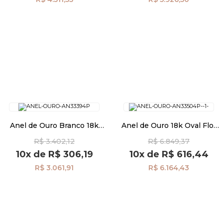
Anel de Ouro Branco 18k
Anel de Ouro 18k Oval Flor
Coração com Zircônia
Vazada Bicolor an33504
R$ 3.402,12
R$ 6.849,37
Vermelha an33394
10x
de
R$ 306,19
10x
de
R$ 616,44
R$ 3.061,91
R$ 6.164,43