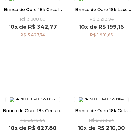
Brinco de Ouro 18k Círculo
Brinco de Ouro 18k Laço
com Elos Ovais Trabalhados
com Zircônia br21871
R$ 3.808,60
R$ 2.212,94
br20332
10x
de
R$ 342,77
10x
de
R$ 199,16
R$ 3.427,74
R$ 1.991,65
Brinco de Ouro 18k Círculos
Brinco de Ouro 18k Gota
Ovais e Trabalhados
com Zircônia br21816
R$ 6.975,64
R$ 2.333,34
Pendurados br21832
10x
de
R$ 627,80
10x
de
R$ 210,00