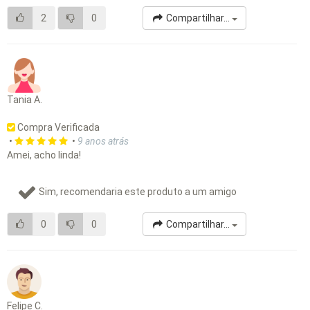
2
0
Compartilhar...
Tania A.
Compra Verificada
•
•
9 anos atrás
Amei, acho linda!
Sim, recomendaria este produto a um amigo
0
0
Compartilhar...
Felipe C.