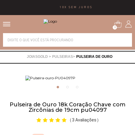
10X SEM JUROS
0
Alianças
PULSEIRAS
PULSEIRA DE OURO
Anéis
Brincos
Correntes
Pulseira de Ouro 18k Coração Chave com
Zircônias de 19cm pu04097
Gargantilhas
3 Avaliações
(
)
Pingentes