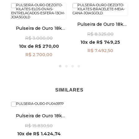
k
Pulseira de Ouro 18k
Pulseira de Ouro 18k
Bracelete Fio Meia Cana
Elos Ovais Entrelaçados
R$ 8.325,00
pu07336
R$ 3.000,00
com Esfera de 13cm
10x
de
R$ 749,25
pu08484
10x
de
R$ 270,00
R$ 7.492,50
R$ 2.700,00
SIMILARES
Pulseira de Ouro 18k
Coração Chave com
R$ 15.830,50
Zircônias de 19cm
pu04097
10x
de
R$ 1.424,74