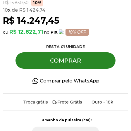
R$ 15.830,50
10%
10
x
R$ 1.424,74
Pulseiras
R$ 14.247,45
R$ 12.822,71
PIX
10% OFF
Piercing
RESTA
01
UNIDADE
Pedras Preciosas
COMPRAR
Presente
Comprar pelo WhatsApp
OFERTAS
Troca grátis
Frete Grátis
Ouro - 18k