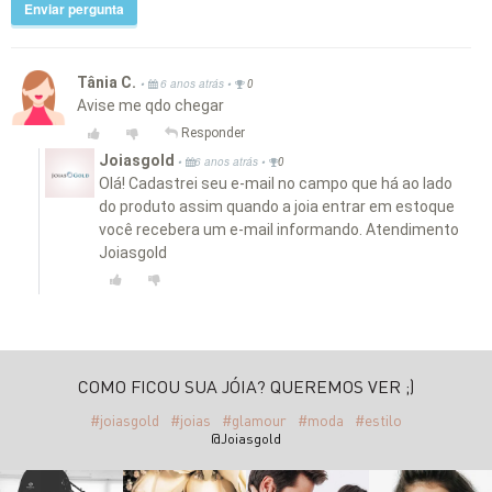
Enviar pergunta
Tânia C.
•
•
6 anos atrás
0
Avise me qdo chegar
Responder
Joiasgold
•
•
6 anos atrás
0
Olá! Cadastrei seu e-mail no campo que há ao lado
do produto assim quando a joia entrar em estoque
você recebera um e-mail informando. Atendimento
Joiasgold
COMO FICOU SUA JÓIA? QUEREMOS VER ;)
#joiasgold
#joias
#glamour
#moda
#estilo
@Joiasgold