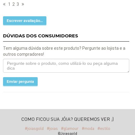
1
2
3
Escrever avaliação...
DÚVIDAS DOS CONSUMIDORES
Tem alguma dúvida sobre este produto? Pergunte ao lojista e a
outros compradores!
Enviar pergunta
COMO FICOU SUA JÓIA? QUEREMOS VER ;)
#joiasgold
#joias
#glamour
#moda
#estilo
@Joiasgold