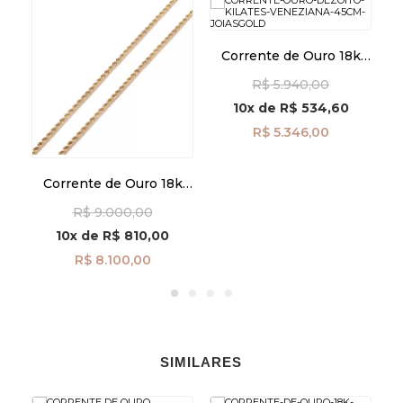
k
Corrente de Ouro 18k
C
m
Veneziana 1.0mm com
R$ 5.940,00
40cm co04308
10x
de
R$ 534,60
R$ 5.346,00
Corrente de Ouro 18k
Cordão de 2,7mm com
R$ 9.000,00
45cm co04967
10x
de
R$ 810,00
R$ 8.100,00
SIMILARES