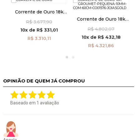
Corrente de Ouro 18k
k
Groumet Pequena
Corrente de Ouro 18k
R$ 3.677,90
1,0mm com 45cm
Groumet Pequena
CO01572
R$ 4.802,07
1,0mm com 60cm
10x
de
R$ 331,01
CO01576
10x
de
R$ 432,18
R$ 3.310,11
R$ 4.321,86
OPINIÃO DE QUEM JÁ COMPROU
Baseado em
1
avaliação