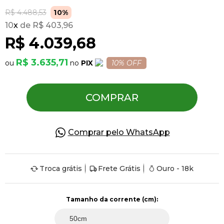
R$ 4.488,53
10%
10
x
R$ 403,96
Pulseiras
R$ 4.039,68
Piercing
R$ 3.635,71
PIX
10% OFF
Pedras Preciosas
COMPRAR
Presente
Comprar pelo WhatsApp
OFERTAS
Troca grátis
Frete Grátis
Ouro - 18k
Tamanho da corrente (cm):