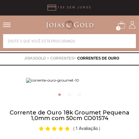
10X SEM JUROS
0
Alianças
CORRENTES
CORRENTES DE OURO
Anéis
Brincos
Correntes
Corrente de Ouro 18k Groumet Pequena
1,0mm com 50cm CO01574
Gargantilhas
1 Avaliação
(
)
Pingentes