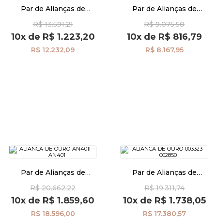
Par de Alianças de
Par de Alianças de
Casamento Ouro 18K
Casamento Ouro 18K Semi
R$ 13.591,21
R$ 9.075,50
Anatômica Frisos al40030D1
Anatômica 4,0mm al40034
Pulseiras
10x
de
R$ 1.223,20
10x
de
R$ 816,79
R$ 12.232,09
R$ 8.167,95
Piercing
Pedras Preciosas
Presente
OFERTAS
Par de Alianças de
Par de Alianças de
Casamento Ouro 18K
Casamento Ouro 18K Reta
R$ 20.662,22
R$ 19.311,74
Anatômica 3,8mm Diamante
com Diamante al40029d2
al40039
10x
de
R$ 1.859,60
10x
de
R$ 1.738,05
R$ 18.596,00
R$ 17.380,57