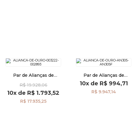
Par de Alianças de
Par de Alianças de
Casamento Ouro 18K
Casamento Ouro 18K
10x
de
R$ 994,71
R$ 19.928,06
Anatômica Friso al40026d10
Anatômica 3,0mm al40022
R$ 9.947,14
10x
de
R$ 1.793,52
R$ 17.935,25