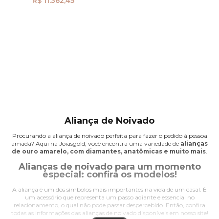
R$ 11.362,45
Aliança de Noivado
Procurando a aliança de noivado perfeita para fazer o pedido à pessoa
amada? Aqui na Joiasgold, você encontra uma variedade de
alianças
de ouro amarelo, com diamantes, anatômicas e muito mais
.
Alianças de noivado para um momento
especial: confira os modelos!
A aliança é um dos símbolos mais importantes na vida de um casal. É
um acessório que representa um passo adiante e essencial no
relacionamento, o qual não pode passar despercebido. Então, confira
todas as informações das alianças de noivado disponíveis em nosso site!