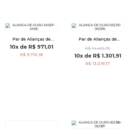
Par de Alianças de
Par de Alianças de
Casamento Ouro 18K 5,0mm
Casamento Ouro 18K
10x
de
R$ 971,01
R$ 14.465,75
Diamante al40020d1
Anatômica 5,0mm Friso
al40013
R$ 9.710,18
10x
de
R$ 1.301,91
R$ 13.019,17