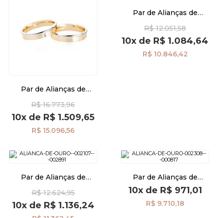
Par de Alianças de
Casamento Ouro 18K
R$ 12.051,58
Anatômica 4,0mm Friso
Diamante al40007d1
10x
de
R$ 1.084,64
R$ 10.846,42
Par de Alianças de
Casamento Ouro 18K
R$ 16.773,96
Anatômica 4,0mm Friso
Diamante al40010d2
10x
de
R$ 1.509,65
R$ 15.096,56
Par de Alianças de
Par de Alianças de
Casamento Ouro 18K
Casamento Ouro 18K
10x
de
R$ 971,01
R$ 12.624,95
Anatômica Quadrada 2
Anatômica com Friso 4,0mm
Diamantes al40004d2
al40003d2
R$ 9.710,18
10x
de
R$ 1.136,24