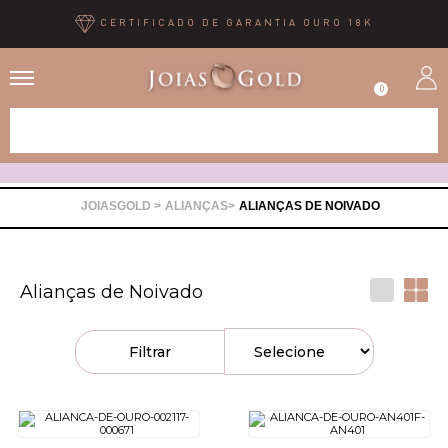
CERTIFICADO DE GARANTIA OURO 18K
0
Alianças
Anéis
ALIANÇAS
ALIANÇAS DE NOIVADO
Brincos
Alianças de Noivado
Correntes
Filtrar
Gargantilhas
Pingentes